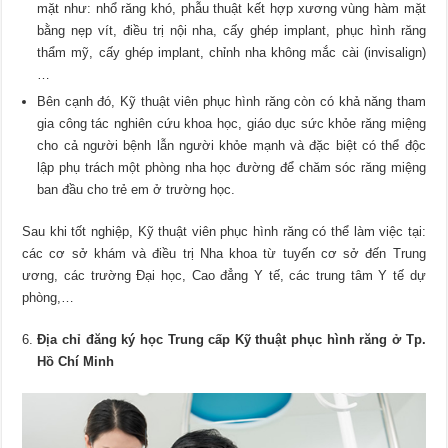
mặt như: nhổ răng khó, phẫu thuật kết hợp xương vùng hàm mặt
bằng nẹp vít, điều trị nội nha, cấy ghép implant, phục hình răng
thẩm mỹ, cấy ghép implant, chỉnh nha không mắc cài (invisalign)
…
Bên cạnh đó, Kỹ thuật viên phục hình răng còn có khả năng tham
gia công tác nghiên cứu khoa học, giáo dục sức khỏe răng miệng
cho cả người bệnh lẫn người khỏe mạnh và đặc biệt có thể độc
lập phụ trách một phòng nha học đường để chăm sóc răng miệng
ban đầu cho trẻ em ở trường học.
Sau khi tốt nghiệp, Kỹ thuật viên phục hình răng có thể làm việc tại:
các cơ sở khám và điều trị Nha khoa từ tuyến cơ sở đến Trung
ương, các trường Đại học, Cao đẳng Y tế, các trung tâm Y tế dự
phòng,…
Địa chỉ đăng ký học Trung cấp Kỹ thuật phục hình răng ở Tp.
Hồ Chí Minh