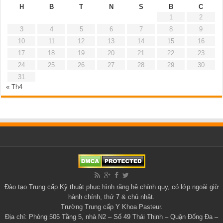
H
B
T
N
S
B
C
1
2
3
4
5
6
7
8
9
10
11
12
13
14
15
16
17
18
19
20
21
22
23
24
25
26
27
28
29
30
31
« Th4
Đào tạo
Trung cấp Kỹ thuật phục hình răng
hệ chính quy, có lớp ngoài giờ
hành chính, thứ 7 & chủ nhật.
Trường Trung cấp Y Khoa Pasteur
.
Địa chỉ: Phòng 506 Tầng 5, nhà N2 – Số 49 Thái Thịnh – Quận Đống Đa –