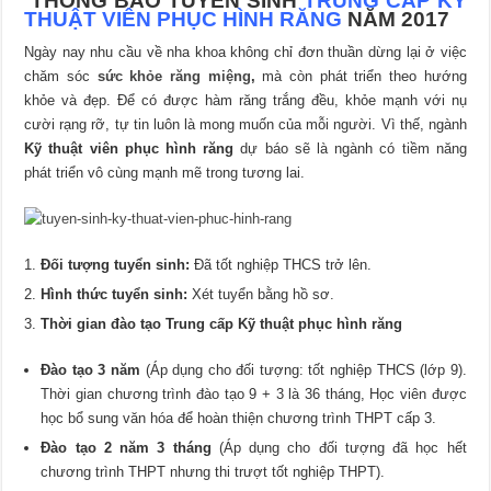
THÔNG BÁO TUYỂN SINH
TRUNG CẤP KỸ
THUẬT VIÊN PHỤC HÌNH RĂNG
NĂM 2017
Ngày nay nhu cầu về nha khoa không chỉ đơn thuần dừng lại ở việc
chăm sóc
sức khỏe răng miệng
,
mà còn phát triển theo hướng
khỏe và đẹp. Để có được hàm răng trắng đều, khỏe mạnh với nụ
cười rạng rỡ, tự tin luôn là mong muốn của mỗi người. Vì thế, ngành
Kỹ thuật viên phục hình răng
dự báo sẽ là ngành có tiềm năng
phát triển vô cùng mạnh mẽ trong tương lai.
Đối tượng tuyển sinh:
Đã tốt nghiệp THCS trở lên.
Hình thức tuyển sinh:
Xét tuyển bằng hồ sơ.
Thời gian đào tạo Trung cấp Kỹ thuật phục hình răng
Đào tạo 3 năm
(Áp dụng cho đối tượng: tốt nghiệp THCS (lớp 9).
Thời gian chương trình đào tạo 9 + 3 là 36 tháng, Học viên được
học bổ sung văn hóa để hoàn thiện chương trình THPT cấp 3.
Đào tạo 2 năm 3 tháng
(Áp dụng cho đối tượng đã học hết
chương trình THPT nhưng thi trượt tốt nghiệp THPT).