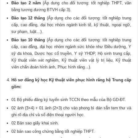
Đào tạo 2 năm
(Áp dụng cho đối tượng: tốt nghiệp THPT, văn
bằng tương đương BTVH cấp 3).
Đào tạo 12 tháng
(Áp dụng cho các đối tượng: tốt nghiệp trung
cấp, cao đẳng, đại học nhóm ngành kinh tế, kỹ thuật, ngoại ngữ,
sư phạm, luật…).
Đào tạo 10 tháng
(Áp dụng cho các đối tượng: tốt nghiệp trung
cấp, cao đẳng, đại học nhóm ngành sức khỏe như Điều dưỡng, Y
sỹ đa khoa, Dược học cổ truyền, Y sỹ YHDP, Hộ sinh trung cấp,
Kỹ thuật viên xét nghiệm, Kỹ thuật viên vật lý trị liệu, Kỹ thuật
viên chẩn đoán hình ảnh, Phục hình răng…).
Hồ sơ đăng ký học Kỹ thuật viên phục hình răng hệ Trung cấp
gồm:
01 Bộ phiếu đăng ký tuyển sinh TCCN theo mẫu của Bộ GD-ĐT.
02 ảnh (3×4) + 01 ảnh (2×3) cho vào phong bì dán sẵn tem thư và
ghi rõ địa chỉ và số điện thoại người học.
02 Bản sao giấy khai sinh.
02 bản sao công chứng bằng tốt nghiệp THPT.