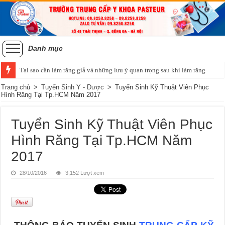
Danh mục
Tại sao cần làm răng giả và những lưu ý quan trọng sau khi làm răng
Tiêu chí của một hàm răng đẹp và phương pháp niềng răng chỉnh nha
Trang chủ
>
Tuyển Sinh Y - Dược
>
Tuyển Sinh Kỹ Thuật Viên Phục
Hình Răng Tại Tp.HCM Năm 2017
Tuyển Sinh Kỹ Thuật Viên Phục
Hình Răng Tại Tp.HCM Năm
2017
28/10/2016
3,152 Lượt xem