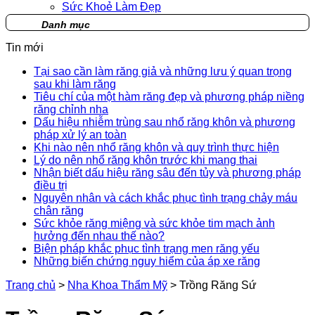
Sức Khoẻ Làm Đẹp
Danh mục
Tin mới
Tại sao cần làm răng giả và những lưu ý quan trọng
sau khi làm răng
Tiêu chí của một hàm răng đẹp và phương pháp niềng
răng chỉnh nha
Dấu hiệu nhiễm trùng sau nhổ răng khôn và phương
pháp xử lý an toàn
Khi nào nên nhổ răng khôn và quy trình thực hiện
Lý do nên nhổ răng khôn trước khi mang thai
Nhận biết dấu hiệu răng sâu đến tủy và phương pháp
điều trị
Nguyên nhân và cách khắc phục tình trạng chảy máu
chân răng
Sức khỏe răng miệng và sức khỏe tim mạch ảnh
hưởng đến nhau thế nào?
Biện pháp khắc phục tình trạng men răng yếu
Những biến chứng nguy hiểm của áp xe răng
Trang chủ
>
Nha Khoa Thẩm Mỹ
>
Trồng Răng Sứ