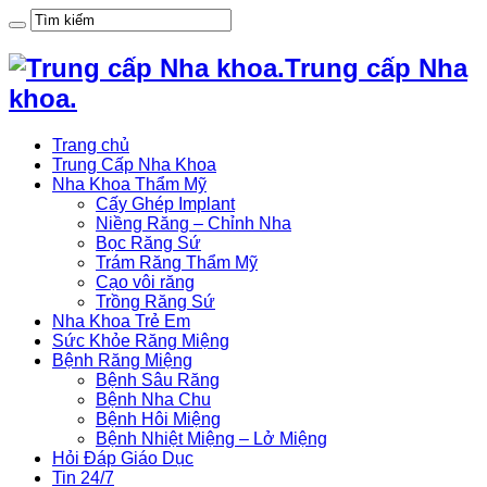
Trung cấp Nha
khoa.
Trang chủ
Trung Cấp Nha Khoa
Nha Khoa Thẩm Mỹ
Cấy Ghép Implant
Niềng Răng – Chỉnh Nha
Bọc Răng Sứ
Trám Răng Thẩm Mỹ
Cạo vôi răng
Trồng Răng Sứ
Nha Khoa Trẻ Em
Sức Khỏe Răng Miệng
Bệnh Răng Miệng
Bệnh Sâu Răng
Bệnh Nha Chu
Bệnh Hôi Miệng
Bệnh Nhiệt Miệng – Lở Miệng
Hỏi Đáp Giáo Dục
Tin 24/7