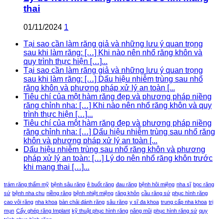
thai
01/11/2024
1
Tại sao cần làm răng giả và những lưu ý quan trọng
sau khi làm răng: […] Khi nào nên nhổ răng khôn và
quy trình thực hiện […]...
Tại sao cần làm răng giả và những lưu ý quan trọng
sau khi làm răng: […] Dấu hiệu nhiễm trùng sau nhổ
răng khôn và phương pháp xử lý an toàn [...
Tiêu chí của một hàm răng đẹp và phương pháp niềng
răng chỉnh nha: […] Khi nào nên nhổ răng khôn và quy
trình thực hiện […]...
Tiêu chí của một hàm răng đẹp và phương pháp niềng
răng chỉnh nha: […] Dấu hiệu nhiễm trùng sau nhổ răng
khôn và phương pháp xử lý an toàn [...
Dấu hiệu nhiễm trùng sau nhổ răng khôn và phương
pháp xử lý an toàn: […] Lý do nên nhổ răng khôn trước
khi mang thai […]...
trám răng thẩm mỹ
bệnh sâu răng
ê buốt răng
đau răng
bệnh hôi miệng
nha sĩ
bọc răng
sứ
bệnh nha chu
niềng răng
bệnh nhiệt miệng
răng khôn
cầu răng sứ
phục hình răng
cao vôi răng
nha khoa
bàn chải đánh răng
sâu răng
y sĩ đa khoa
trung cấp nha khoa
trị
mụn
Cấy ghép răng Implant
kỹ thuật phục hình răng
nâng mũi
phục hình răng sứ
quy