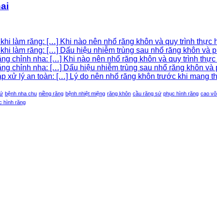
ai
hi làm răng: […] Khi nào nên nhổ răng khôn và quy trình thực h
khi làm răng: […] Dấu hiệu nhiễm trùng sau nhổ răng khôn và p
g chỉnh nha: […] Khi nào nên nhổ răng khôn và quy trình thực h
g chỉnh nha: […] Dấu hiệu nhiễm trùng sau nhổ răng khôn và p
xử lý an toàn: […] Lý do nên nhổ răng khôn trước khi mang tha
sứ
bệnh nha chu
niềng răng
bệnh nhiệt miệng
răng khôn
cầu răng sứ
phục hình răng
cao vô
c hình răng