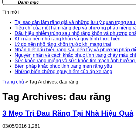
Danh mục
Tin mới
Tại sao cần làm răng giả và những lưu ý quan trọng sau
Tiêu chí của một hàm răng đẹp và phương pháp niềng r
Dấu hiệu nhiễm trùng sau nhổ răng khôn và phương phá
Khi nào nên nhổ răng khôn và quy trình thực hiện
Lý do nên nhổ răng khôn trước khi mang thai
Nhận biết dấu hiệu răng sâu đến tủy và phương pháp điề
Nguyên nhân và cách khắc phục tình trạng chảy máu ch
Sức khỏe răng miệng và sức khỏe tim mạch ảnh hưởng 
Biện pháp khắc phục tình trạng men răng yếu
Những biến chứng nguy hiểm của áp xe răng
Trang chủ
>
Tag Archives: đau răng
Tag Archives:
đau răng
3 Mẹo Trị Đau Răng Tại Nhà Hiệu Quả
03/05/2016
1,281