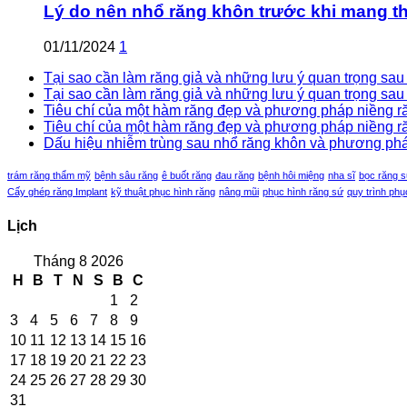
Lý do nên nhổ răng khôn trước khi mang th
01/11/2024
1
Tại sao cần làm răng giả và những lưu ý quan trọng sau k
Tại sao cần làm răng giả và những lưu ý quan trọng sau 
Tiêu chí của một hàm răng đẹp và phương pháp niềng răn
Tiêu chí của một hàm răng đẹp và phương pháp niềng răn
Dấu hiệu nhiễm trùng sau nhổ răng khôn và phương pháp 
trám răng thẩm mỹ
bệnh sâu răng
ê buốt răng
đau răng
bệnh hôi miệng
nha sĩ
bọc răng 
Cấy ghép răng Implant
kỹ thuật phục hình răng
nâng mũi
phục hình răng sứ
quy trình phụ
Lịch
Tháng 8 2026
H
B
T
N
S
B
C
1
2
3
4
5
6
7
8
9
10
11
12
13
14
15
16
17
18
19
20
21
22
23
24
25
26
27
28
29
30
31