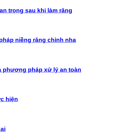
an trọng sau khi làm răng
pháp niềng răng chỉnh nha
à phương pháp xử lý an toàn
ực hiện
ai