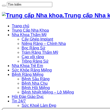
Trung cấp Nha 
Trang chủ
Trung Cấp Nha Khoa
Nha Khoa Thẩm Mỹ
Cấy Ghép Implant
Niềng Răng – Chỉnh Nha
Bọc Răng Sứ
Trám Răng Thẩm Mỹ
Cạo vôi răng
Trồng Răng Sứ
Nha Khoa Trẻ Em
Sức Khỏe Răng Miệng
Bệnh Răng Miệng
Bệnh Sâu Răng
Bệnh Nha Chu
Bệnh Hôi Miệng
Bệnh Nhiệt Miệng – Lở Miệng
Hỏi Đáp Giáo Dục
Tin 24/7
Sức Khoẻ Làm Đẹp