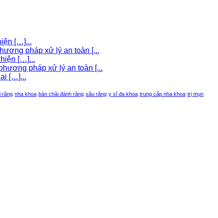
iện […]...
hương pháp xử lý an toàn [...
iện […]...
hương pháp xử lý an toàn [...
i […]...
i răng
nha khoa
bàn chải đánh răng
sâu răng
y sĩ đa khoa
trung cấp nha khoa
trị mụn