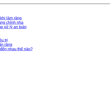
 khi làm răng
ăng chỉnh nha
p xử lý an toàn
u trị
ân răng
đến nhau thế nào?