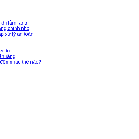
 khi làm răng
ăng chỉnh nha
p xử lý an toàn
u trị
ân răng
đến nhau thế nào?