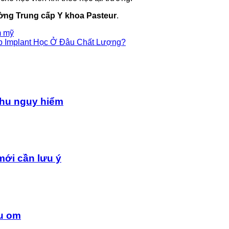
ờng Trung cấp Y khoa Pasteur
.
m mỹ
 Implant Học Ở Đâu Chất Lượng?
chu nguy hiểm
mới cần lưu ý
au om