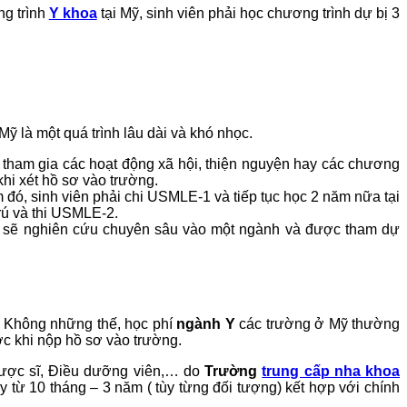
ng trình
Y khoa
tại Mỹ, sinh viên phải học chương trình dự bị 3
ỹ là một quá trình lâu dài và khó nhọc.
 tham gia các hoạt động xã hội, thiện nguyện hay các chương
hi xét hồ sơ vào trường.
 đó, sinh viên phải chi USMLE-1 và tiếp tục học 2 năm nữa tại
trú và thi USMLE-2.
viên sẽ nghiên cứu chuyên sâu vào một ngành và được tham dự
. Không những thế, học phí
ngành Y
các trường ở Mỹ thường
ước khi nộp hồ sơ vào trường.
 Dược sĩ, Điều dưỡng viên,… do
Trường
trung cấp nha khoa
từ 10 tháng – 3 năm ( tùy từng đối tượng) kết hợp với chính