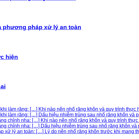
à phương pháp xử lý an toàn
ực hiện
ai
hi làm răng: […] Khi nào nên nhổ răng khôn và quy trình thực h
khi làm răng: […] Dấu hiệu nhiễm trùng sau nhổ răng khôn và p
g chỉnh nha: […] Khi nào nên nhổ răng khôn và quy trình thực h
g chỉnh nha: […] Dấu hiệu nhiễm trùng sau nhổ răng khôn và p
xử lý an toàn: […] Lý do nên nhổ răng khôn trước khi mang tha