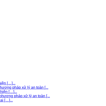
iện […]...
hương pháp xử lý an toàn [...
iện […]...
hương pháp xử lý an toàn [...
i […]...