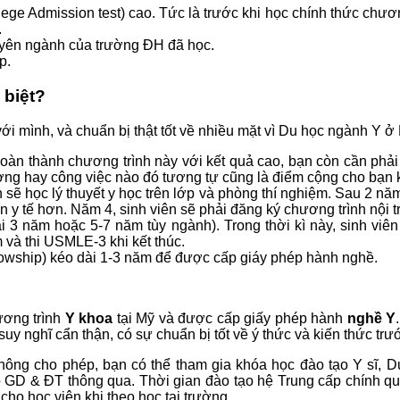
ge Admission test) cao. Tức là trước khi học chính thức chươ
.
huyên ngành của trường ĐH đã học.
p.
 biệt?
i mình, và chuẩn bị thật tốt về nhiều mặt vì Du học ngành Y ở M
oàn thành chương trình này với kết quả cao, bạn còn cần phải
ương hay công việc nào đó tương tự cũng là điểm cộng cho bạn k
sẽ học lý thuyết y học trên lớp và phòng thí nghiệm. Sau 2 năm
n y tế hơn. Năm 4, sinh viên sẽ phải đăng ký chương trình nội 
dài 3 năm hoặc 5-7 năm tùy ngành). Trong thời kì này, sinh 
và thi USMLE-3 khi kết thúc.
ellowship) kéo dài 1-3 năm để được cấp giáy phép hành nghề.
ương trình
Y khoa
tại Mỹ và được cấp giấy phép hành
nghề Y
suy nghĩ cẩn thận, có sự chuẩn bị tốt về ý thức và kiến thức tr
 không cho phép, bạn có thể tham gia khóa học đào tạo Y sĩ,
GD & ĐT thông qua. Thời gian đào tạo hệ Trung cấp chính quy 
cho học viên khi theo học tại trường.