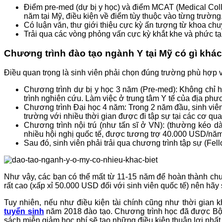
Điểm pre-med (dự bị y học) và điểm MCAT (Medical Colle
năm tại Mỹ, điều kiện về điểm tùy thuộc vào từng trường
Có luận văn, thư giới thiệu cực kỳ ấn tượng từ khoa c
Trải qua các vòng phỏng vấn cực kỳ khắt khe và phức tạ
Chương trình đào tạo ngành Y tại Mỹ có gì khác
Điều quan trọng là sinh viên phải chọn đúng trường phù hợp vớ
Chương trình dự bị y học 3 năm (Pre-med): Không chỉ h
trình nghiên cứu. Làm việc ở trung tâm Y tế của địa ph
Chương trình Đại học 4 năm: Trong 2 năm đầu, sinh viên 
trường với nhiều thời gian được đi tập sự tại các cơ qua
Chương trình nội trú (như tấn sĩ ở VN): (thường kéo 
nhiều hội nghị quốc tế, được tương trợ 40.000 USD/năm 
Sau đó, sinh viên phải trải qua chương trình tập sự (F
Như vậy, các bạn có thể mất từ 11-15 năm để hoàn thành ch
rất cao (xấp xỉ 50.000 USD đối với sinh viên quốc tế) nên hãy 
Tuy nhiên, nếu như điều kiện tài chính cũng như thời gian
tuyển sinh
năm 2018
đào tạo. Chương trình học đã được Bộ 
sách miễn giảm học phí sẽ tạo những điều kiện thuận lợi nhất 