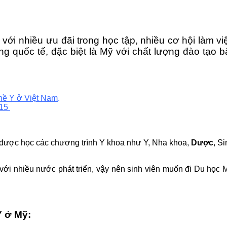
i với nhiều ưu đãi trong học tập, nhiều cơ hội làm v
 quốc tế, đặc biệt là Mỹ với chất lượng đào tạo b
ghề Y ở Việt Nam
.
015
m được học các chương trình Y khoa như Y, Nha khoa,
Dược
, S
với nhiều nước phát triển, vậy nên sinh viên muốn đi Du học
Y ở Mỹ: