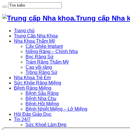
Trung cấp Nha 
Trang chủ
Trung Cấp Nha Khoa
Nha Khoa Thẩm Mỹ
Cấy Ghép Implant
Niềng Răng – Chỉnh Nha
Bọc Răng Sứ
Trám Răng Thẩm Mỹ
Cạo vôi răng
Trồng Răng Sứ
Nha Khoa Trẻ Em
Sức Khỏe Răng Miệng
Bệnh Răng Miệng
Bệnh Sâu Răng
Bệnh Nha Chu
Bệnh Hôi Miệng
Bệnh Nhiệt Miệng – Lở Miệng
Hỏi Đáp Giáo Dục
Tin 24/7
Sức Khoẻ Làm Đẹp