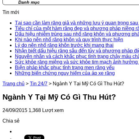
Danh mục
Tin mới
Tại sao cần làm răng giả và những lưu ý quan trọng sau
Tiêu chí của một hàm răng đẹp và phương pháp niềng r
Dấu hiệu nhiễm trùng sau nhổ răng khôn và phương phá
Khi nào nên nhổ răng khôn và quy trình thực hiện
Lý do nên nhổ răng khôn trước khi mang thai
Nhận biết dấu hiệu răng sâu đến tủy và phương pháp điề
Nguyên nhân và cách khắc phục tình trạng chảy máu ch
Sức khỏe răng miệng và sức khỏe tim mạch ảnh hưởng 
Biện pháp khắc phục tình trạng men răng yếu
Những biến chứng nguy hiểm của áp xe răng
Trang chủ
>
Tin 24/7
>
Ngành Y Tại Mỹ Có Gì Thu Hút?
Ngành Y Tại Mỹ Có Gì Thu Hút?
24/09/2015
1,368 Lượt xem
Chia sẻ