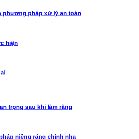
à phương pháp xử lý an toàn
ực hiện
ai
an trọng sau khi làm răng
pháp niềng răng chỉnh nha