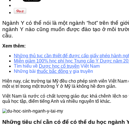
Ngành Y có thể nói là một ngành “hot” trên thế giớ
ngành Y nào cũng muốn được đào tạo ở môi trường
cầu.
Xem thêm:
Những thủ tục cần thiêt để được cấp giấy phép hành n
Miễn giảm 100% học phí học Trung cấp Y Dược năm 2
Tìm hiểu về
Dược học cổ truyền
Việt Nam
Những bài
thuốc bắc đông y
gia truyền
Hiện nay, các trường tại Mỹ đều cho phép sinh viên Việt Na
một vị trí trong một trường Y ở Mỹ là không hề đơn giản.
Việt Nam là nước có chất lượng giáo dục khá chênh lệch so 
quả học tập, điểm tiếng Anh và nhiều nguyên tố khác.
Những tiêu chí cần có để có thể du học ngành 