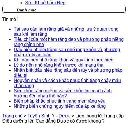
Sức Khoẻ Làm Đẹp
Danh mục
Tin mới
Tại sao cần làm răng giả và những lưu ý quan trọng
sau khi làm răng
Tiêu chí của một hàm răng đẹp và phương pháp niềng
răng chỉnh nha
Dấu hiệu nhiễm trùng sau nhổ răng khôn và phương
pháp xử lý an toàn
Khi nào nên nhổ răng khôn và quy trình thực hiện
Lý do nên nhổ răng khôn trước khi mang thai
Nhận biết dấu hiệu răng sâu đến tủy và phương pháp
điều trị
Nguyên nhân và cách khắc phục tình trạng chảy máu
chân răng
Sức khỏe răng miệng và sức khỏe tim mạch ảnh
hưởng đến nhau thế nào?
Biện pháp khắc phục tình trạng men răng yếu
Những biến chứng nguy hiểm của áp xe răng
Trang chủ
>
Tuyển Sinh Y - Dược
>
Liên thông từ Trung cấp
Điều dưỡng lên Cao đẳng Dược có được không ?