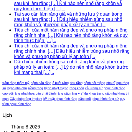
sau khi làm răng: […] Khi nào nên nhổ răng khôn và
quy trình thực hiện […]...
Tại sao cần làm răng giả và những lưu ý quan trọng
sau khi làm răng: […] Dấu hiệu nhiễm trùng sau nhổ
răng khôn và phương pháp xử lý an toàn [...
Tiêu chí của một hàm răng đẹp và phương pháp niềng
răng chỉnh nha: […] Khi nào nên nhổ răng khôn và quy
trình thực hiện […]...
Tiêu chí của một hàm răng đẹp và phương pháp niềng
răng chỉnh nha: […] Dấu hiệu nhiễm trùng sau nhổ răng
khôn và phương pháp xử lý an toàn [...
Dấu hiệu nhiễm trùng sau nhổ răng khôn và phương
pháp xử lý an toàn: […] Lý do nên nhổ răng khôn trước
khi mang thai […]...
trám răng thẩm mỹ
bệnh sâu răng
ê buốt răng
đau răng
bệnh hôi miệng
nha sĩ
bọc răng
sứ
bệnh nha chu
niềng răng
bệnh nhiệt miệng
răng khôn
cầu răng sứ
phục hình răng
cao vôi răng
nha khoa
bàn chải đánh răng
sâu răng
y sĩ đa khoa
trung cấp nha khoa
trị
mụn
Cấy ghép răng Implant
kỹ thuật phục hình răng
nâng mũi
phục hình răng sứ
quy
trình phục hình răng
Lịch
Tháng 8 2026