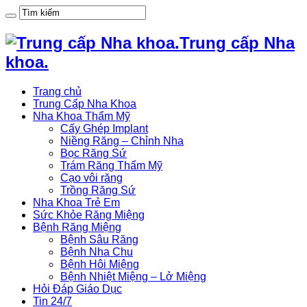
Trung cấp Nha
khoa.
Trang chủ
Trung Cấp Nha Khoa
Nha Khoa Thẩm Mỹ
Cấy Ghép Implant
Niềng Răng – Chỉnh Nha
Bọc Răng Sứ
Trám Răng Thẩm Mỹ
Cạo vôi răng
Trồng Răng Sứ
Nha Khoa Trẻ Em
Sức Khỏe Răng Miệng
Bệnh Răng Miệng
Bệnh Sâu Răng
Bệnh Nha Chu
Bệnh Hôi Miệng
Bệnh Nhiệt Miệng – Lở Miệng
Hỏi Đáp Giáo Dục
Tin 24/7