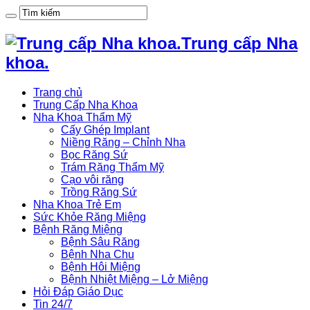
Trung cấp Nha
khoa.
Trang chủ
Trung Cấp Nha Khoa
Nha Khoa Thẩm Mỹ
Cấy Ghép Implant
Niềng Răng – Chỉnh Nha
Bọc Răng Sứ
Trám Răng Thẩm Mỹ
Cạo vôi răng
Trồng Răng Sứ
Nha Khoa Trẻ Em
Sức Khỏe Răng Miệng
Bệnh Răng Miệng
Bệnh Sâu Răng
Bệnh Nha Chu
Bệnh Hôi Miệng
Bệnh Nhiệt Miệng – Lở Miệng
Hỏi Đáp Giáo Dục
Tin 24/7