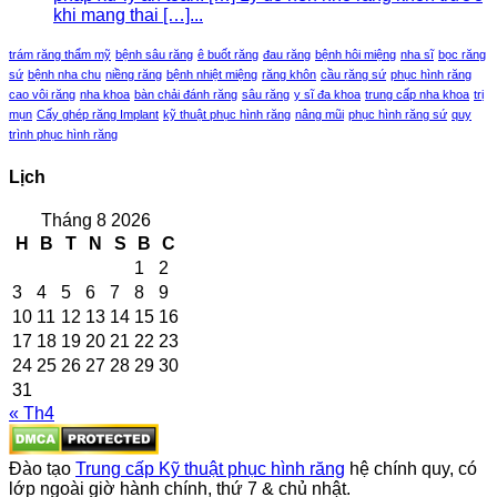
khi mang thai […]...
trám răng thẩm mỹ
bệnh sâu răng
ê buốt răng
đau răng
bệnh hôi miệng
nha sĩ
bọc răng
sứ
bệnh nha chu
niềng răng
bệnh nhiệt miệng
răng khôn
cầu răng sứ
phục hình răng
cao vôi răng
nha khoa
bàn chải đánh răng
sâu răng
y sĩ đa khoa
trung cấp nha khoa
trị
mụn
Cấy ghép răng Implant
kỹ thuật phục hình răng
nâng mũi
phục hình răng sứ
quy
trình phục hình răng
Lịch
Tháng 8 2026
H
B
T
N
S
B
C
1
2
3
4
5
6
7
8
9
10
11
12
13
14
15
16
17
18
19
20
21
22
23
24
25
26
27
28
29
30
31
« Th4
Đào tạo
Trung cấp Kỹ thuật phục hình răng
hệ chính quy, có
lớp ngoài giờ hành chính, thứ 7 & chủ nhật.