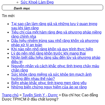
Sức Khoẻ Làm Đẹp
Danh mục
Tin mới
Tại sao cần làm răng giả và những lưu ý quan trọng
sau khi làm răng
Tiêu chí của một hàm răng đẹp và phương pháp niềng
răng chỉnh nha
Dấu hiệu nhiễm trùng sau nhổ răng khôn và phương
pháp xử lý an toàn
Khi nào nên nhổ răng khôn và quy trình thực hiện
Lý do nên nhổ răng khôn trước khi mang thai
Nhận biết dấu hiệu răng sâu đến tủy và phương pháp
điều trị
Nguyên nhân và cách khắc phục tình trạng chảy máu
chân răng
Sức khỏe răng miệng và sức khỏe tim mạch ảnh
hưởng đến nhau thế nào?
Biện pháp khắc phục tình trạng men răng yếu
Những biến chứng nguy hiểm của áp xe răng
Trang chủ
>
Tuyển Sinh Y - Dược
>
Địa chỉ học Cao đẳng
Dược TPHCM ở đâu chất lượng?