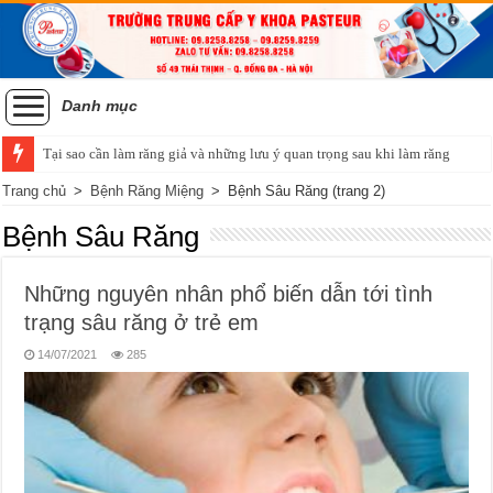
Danh mục
Tại sao cần làm răng giả và những lưu ý quan trọng sau khi làm răng
Tiêu chí của một hàm răng đẹp và phương pháp niềng răng chỉnh nha
Trang chủ
>
Bệnh Răng Miệng
>
Bệnh Sâu Răng
(trang 2)
Bệnh Sâu Răng
Những nguyên nhân phổ biến dẫn tới tình
trạng sâu răng ở trẻ em
14/07/2021
285