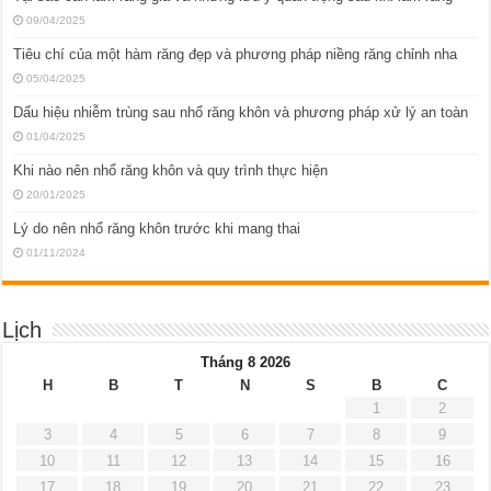
09/04/2025
Tiêu chí của một hàm răng đẹp và phương pháp niềng răng chỉnh nha
05/04/2025
Dấu hiệu nhiễm trùng sau nhổ răng khôn và phương pháp xử lý an toàn
01/04/2025
Khi nào nên nhổ răng khôn và quy trình thực hiện
20/01/2025
Lý do nên nhổ răng khôn trước khi mang thai
01/11/2024
Lịch
Tháng 8 2026
H
B
T
N
S
B
C
1
2
3
4
5
6
7
8
9
10
11
12
13
14
15
16
17
18
19
20
21
22
23