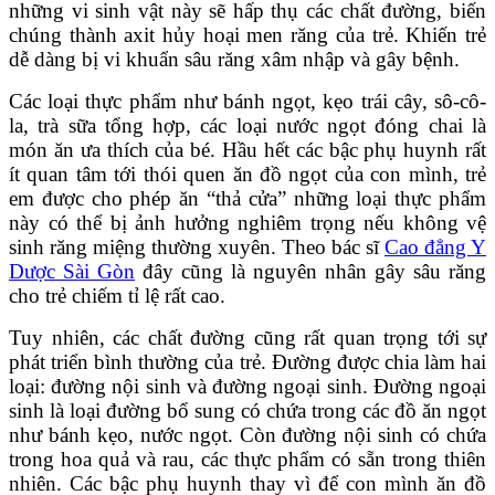
những vi sinh vật này sẽ hấp thụ các chất đường, biến
chúng thành axit hủy hoại men răng của trẻ. Khiến trẻ
dễ dàng bị vi khuẩn sâu răng xâm nhập và gây bệnh.
Các loại thực phẩm như bánh ngọt, kẹo trái cây, sô-cô-
la, trà sữa tổng hợp, các loại nước ngọt đóng chai là
món ăn ưa thích của bé. Hầu hết các bậc phụ huynh rất
ít quan tâm tới thói quen ăn đồ ngọt của con mình, trẻ
em được cho phép ăn “thả cửa” những loại thực phẩm
này có thể bị ảnh hưởng nghiêm trọng nếu không vệ
sinh răng miệng thường xuyên. Theo bác sĩ
Cao đẳng Y
Dược Sài Gòn
đây cũng là nguyên nhân gây sâu răng
cho trẻ chiếm tỉ lệ rất cao.
Tuy nhiên, các chất đường cũng rất quan trọng tới sự
phát triển bình thường của trẻ. Đường được chia làm hai
loại: đường nội sinh và đường ngoại sinh. Đường ngoại
sinh là loại đường bổ sung có chứa trong các đồ ăn ngọt
như bánh kẹo, nước ngọt. Còn đường nội sinh có chứa
trong hoa quả và rau, các thực phẩm có sẵn trong thiên
nhiên. Các bậc phụ huynh thay vì để con mình ăn đồ