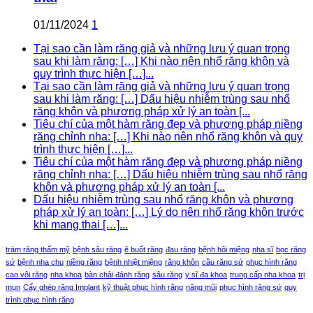
01/11/2024
1
Tại sao cần làm răng giả và những lưu ý quan trọng
sau khi làm răng: […] Khi nào nên nhổ răng khôn và
quy trình thực hiện […]...
Tại sao cần làm răng giả và những lưu ý quan trọng
sau khi làm răng: […] Dấu hiệu nhiễm trùng sau nhổ
răng khôn và phương pháp xử lý an toàn [...
Tiêu chí của một hàm răng đẹp và phương pháp niềng
răng chỉnh nha: […] Khi nào nên nhổ răng khôn và quy
trình thực hiện […]...
Tiêu chí của một hàm răng đẹp và phương pháp niềng
răng chỉnh nha: […] Dấu hiệu nhiễm trùng sau nhổ răng
khôn và phương pháp xử lý an toàn [...
Dấu hiệu nhiễm trùng sau nhổ răng khôn và phương
pháp xử lý an toàn: […] Lý do nên nhổ răng khôn trước
khi mang thai […]...
trám răng thẩm mỹ
bệnh sâu răng
ê buốt răng
đau răng
bệnh hôi miệng
nha sĩ
bọc răng
sứ
bệnh nha chu
niềng răng
bệnh nhiệt miệng
răng khôn
cầu răng sứ
phục hình răng
cao vôi răng
nha khoa
bàn chải đánh răng
sâu răng
y sĩ đa khoa
trung cấp nha khoa
trị
mụn
Cấy ghép răng Implant
kỹ thuật phục hình răng
nâng mũi
phục hình răng sứ
quy
trình phục hình răng