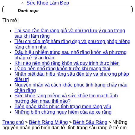
Sức Khoẻ Làm Đẹp
Danh mục
Tin mới
Tại sao cần làm răng giả và những lưu ý quan trọng
sau khi làm răng
Tiêu chí của một hàm răng đẹp và phương pháp niềng
răng chỉnh nha
Dấu hiệu nhiễm trùng sau nhổ răng khôn và phương
pháp xử lý an toàn
Khi nào nên nhổ răng khôn và quy trình thực hiện
Lý do nên nhổ răng khôn trước khi mang thai
Nhận biết dấu hiệu răng sâu đến tủy và phương pháp
điều trị
Nguyên nhân và cách khắc phục tình trạng chảy máu
chân răng
Sức khỏe răng miệng và sức khỏe tim mạch ảnh
hưởng đến nhau thế nào?
Biện pháp khắc phục tình trạng men răng yếu
Những biến chứng nguy hiểm của áp xe răng
Trang chủ
>
Bệnh Răng Miệng
>
Bệnh Sâu Răng
>
Những
nguyên nhân phổ biến dẫn tới tình trạng sâu răng ở trẻ em