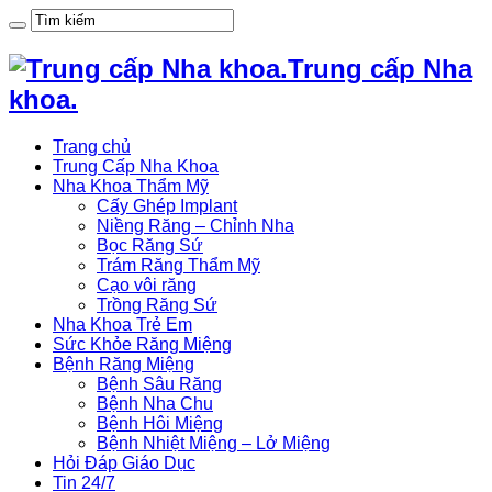
Trung cấp Nha
khoa.
Trang chủ
Trung Cấp Nha Khoa
Nha Khoa Thẩm Mỹ
Cấy Ghép Implant
Niềng Răng – Chỉnh Nha
Bọc Răng Sứ
Trám Răng Thẩm Mỹ
Cạo vôi răng
Trồng Răng Sứ
Nha Khoa Trẻ Em
Sức Khỏe Răng Miệng
Bệnh Răng Miệng
Bệnh Sâu Răng
Bệnh Nha Chu
Bệnh Hôi Miệng
Bệnh Nhiệt Miệng – Lở Miệng
Hỏi Đáp Giáo Dục
Tin 24/7