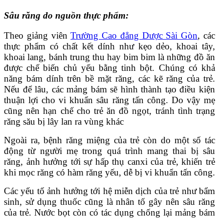
Sâu răng do nguồn thực phẩm:
Theo giảng viên
Trường Cao đẳng Dược Sài Gòn
, các
thực phẩm có chất kết dính như kẹo dẻo, khoai tây,
khoai lang, bánh trung thu hay bim bim là những đồ ăn
được chế biến chủ yếu bằng tinh bột. Chúng có khả
năng bám dính trên bề mặt răng, các kẽ răng của trẻ.
Nếu để lâu, các mảng bám sẽ hình thành tạo điều kiện
thuận lợi cho vi khuẩn sâu răng tấn công. Do vậy mẹ
cũng nên hạn chế cho trẻ ăn đồ ngọt, tránh tình trạng
răng său bị lây lan ra vùng khác
Ngoài ra, bệnh răng miệng của trẻ còn do một số tác
động từ người mẹ trong quá trình mang thai bị sâu
răng, ảnh hưởng tới sự hấp thụ canxi của trẻ, khiến trẻ
khi mọc răng có hàm răng yếu, dễ bị vi khuẩn tấn công.
Các yếu tố ảnh hưởng tới hệ miễn dịch của trẻ như bẩm
sinh, sử dụng thuốc cũng là nhân tố gây nên sâu răng
của trẻ. Nước bọt còn có tác dụng chống lại mảng bám