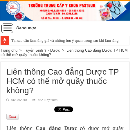
Danh mục
Tại sao cần làm răng giả và những lưu ý quan trọng sau khi làm răng
Trang chủ
>
Tuyển Sinh Y - Dược
>
Liên thông Cao đẳng Dược TP HCM
có thể mở quầy thuốc không?
Liên thông Cao đẳng Dược TP
HCM có thể mở quầy thuốc
không?
06/03/2018
452 Lượt xem
Liên thông
Cao đẳng Dược
có được mở quầy