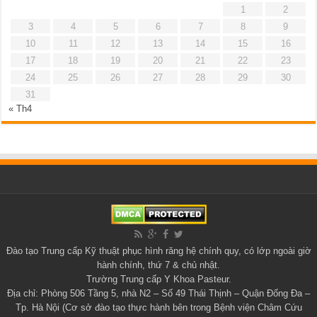
1
2
3
4
5
6
7
8
9
10
11
12
13
14
15
16
17
18
19
20
21
22
23
24
25
26
27
28
29
30
31
« Th4
Đào tạo
Trung cấp Kỹ thuật phục hình răng
hệ chính quy, có lớp ngoài giờ
hành chính, thứ 7 & chủ nhật.
Trường Trung cấp Y Khoa Pasteur
.
Địa chỉ: Phòng 506 Tầng 5, nhà N2 – Số 49 Thái Thịnh – Quận Đống Đa –
Tp. Hà Nội (Cơ sở đào tạo thực hành bên trong Bệnh viện Châm Cứu