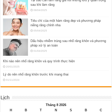
Tại sao cần làm răng giả và những lưu ý quan trọng
sau khi làm răng
09/04/2025
Tiêu chí của một hàm răng đẹp và phương pháp
niềng răng chỉnh nha
05/04/2025
Dấu hiệu nhiễm trùng sau nhổ răng khôn và phương
pháp xử lý an toàn
01/04/2025
Khi nào nên nhổ răng khôn và quy trình thực hiện
20/01/2025
Lý do nên nhổ răng khôn trước khi mang thai
01/11/2024
Lịch
Tháng 8 2026
H
B
T
N
S
B
C