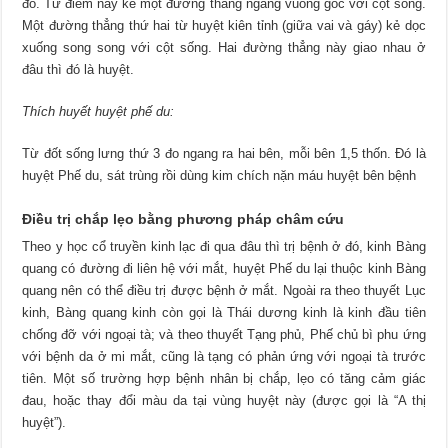
đó. Từ điểm này kẻ một đường thẳng ngang vuông góc với cột sống.
Một đường thẳng thứ hai từ huyệt kiên tỉnh (giữa vai và gáy) kẻ dọc
xuống song song với cột sống. Hai đường thẳng này giao nhau ở
đâu thì đó là huyệt.
Thích huyết huyệt phế du:
Từ đốt sống lưng thứ 3 đo ngang ra hai bên, mỗi bên 1,5 thốn. Đó là
huyệt Phế du, sát trùng rồi dùng kim chích nặn máu huyệt bên bệnh
Điều trị chắp lẹo
bằng
phương pháp
châm cứu
Theo y học cổ truyền kinh lạc đi qua đâu thì trị bệnh ở đó, kinh Bàng
quang có đường đi liên hệ với mắt, huyệt Phế du lại thuộc kinh Bàng
quang nên có thể điều trị được bệnh ở mắt. Ngoài ra theo thuyết Lục
kinh, Bàng quang kinh còn gọi là Thái dương kinh là kinh đầu tiên
chống đỡ với ngoại tà; và theo thuyết Tạng phủ, Phế chủ bì phu ứng
với bệnh da ở mi mắt, cũng là tạng có phản ứng với ngoại tà trước
tiên. Một số trường hợp bệnh nhân bị chắp, lẹo có tăng cảm giác
đau, hoặc thay đổi màu da tại vùng huyệt này (được gọi là “A thị
huyệt”).