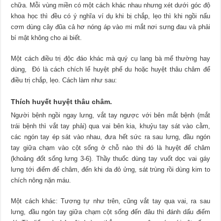
chữa. Mỗi vùng miền có một cách khác nhau nhưng xét dưới góc độ
khoa học thì đều có ý nghĩa ví dụ khi bị chắp, lẹo thì khi ngồi nấu
cơm dùng cây đũa cả hơ nóng áp vào mi mắt nơi sưng đau và phải
bí mật không cho ai biết.
Một cách điều trị độc đáo khác mà quý cụ lang bà mế thường hay
dùng, Đó là cách chích lể huyệt phế du hoặc huyệt thâu châm để
điều trị chắp, lẹo. Cách làm như sau:
Thích huyết huyệt thâu châm.
Người bệnh ngồi ngay lưng, vắt tay ngược với bên mắt bệnh (mắt
trái bệnh thì vắt tay phải) qua vai bên kia, khuỷu tay sát vào cằm,
các ngón tay ép sát vào nhau, đưa hết sức ra sau lưng, đầu ngón
tay giữa chạm vào cột sống ở chỗ nào thì đó là huyệt để châm
(khoảng đốt sống lưng 3-6). Thầy thuốc dùng tay vuốt dọc vai gáy
lưng tới điểm để châm, đến khi da đỏ ửng, sát trùng rồi dùng kim to
chích nông nặn máu.
Một cách khác: Tương tự như trên, cũng vắt tay qua vai, ra sau
lưng, đầu ngón tay giữa chạm cột sống đến đâu thì đánh dấu điểm