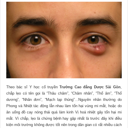
Theo bác sĩ Y học cổ truyền
Trường Cao đẳng Dược Sài Gòn
,
chắp lẹo có tên gọi là “Thâu châm”, “Châm nhãn”, “Thổ âm”, “Thổ
dương”, “Nhãn đơn”, “Mạch lạp thủng”…Nguyên nhân thường do
Phong và Nhiệt tác động lẫn nhau làm tổn hại vùng mi mắt, hoặc do
ăn uống đồ cay nóng thái quá làm kinh Vị hoá nhiệt gây tổn hại mi
mắt. Vì chắp, lẹo là chứng bệnh hay gặp nhất là trước đây khi điều
kiện môi trường không được tốt nên trong dân gian có rất nhiều cách