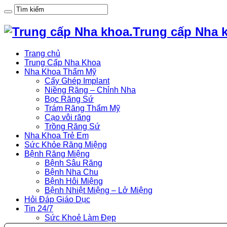
Trung cấp Nha 
Trang chủ
Trung Cấp Nha Khoa
Nha Khoa Thẩm Mỹ
Cấy Ghép Implant
Niềng Răng – Chỉnh Nha
Bọc Răng Sứ
Trám Răng Thẩm Mỹ
Cạo vôi răng
Trồng Răng Sứ
Nha Khoa Trẻ Em
Sức Khỏe Răng Miệng
Bệnh Răng Miệng
Bệnh Sâu Răng
Bệnh Nha Chu
Bệnh Hôi Miệng
Bệnh Nhiệt Miệng – Lở Miệng
Hỏi Đáp Giáo Dục
Tin 24/7
Sức Khoẻ Làm Đẹp