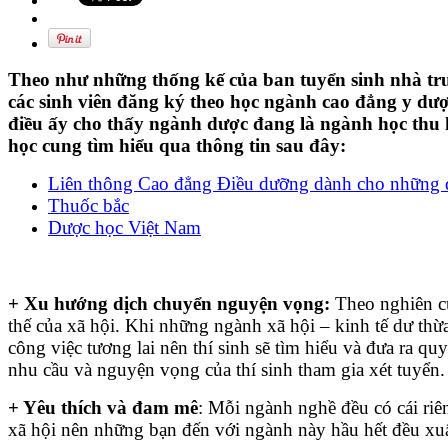
Theo như những thống kế của ban tuyển sinh nhà trườ
các sinh viên đăng ký theo học ngành cao đẳng y dư
điều ấy cho thấy ngành dược đang là ngành học thu 
học cung tìm hiểu qua thông tin sau đây:
Liên thông Cao đẳng Điều dưỡng dành cho những 
Thuốc bắc
Dược học Việt Nam
+ Xu hướng dịch chuyển nguyện vọng:
Theo nghiên cứ
thế của xã hội. Khi những ngành xã hội – kinh tế dư thừa
công việc tương lai nên thí sinh sẽ tìm hiểu và đưa ra
nhu cầu và nguyện vọng của thí sinh tham gia xét tuyển. 
+ Yêu thích và đam mê
: Mỗi ngành nghề đều có cái riê
xã hội nên những bạn đến với ngành này hầu hết đều xuấ