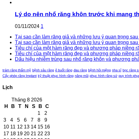
Lý do nên nhổ răng khôn trước khi mang th
01/11/2024
1
Tại sao cần làm răng giả và những lưu ý quan trọng sau k
Tại sao cần làm răng giả và những lưu ý quan trọng sau 
Tiêu chí của một hàm răng đẹp và phương pháp niềng răn
Tiêu chí của một hàm răng đẹp và phương pháp niềng răn
Dấu hiệu nhiễm trùng sau nhổ răng khôn và phương pháp 
trám răng thẩm mỹ
bệnh sâu răng
ê buốt răng
đau răng
bệnh hôi miệng
nha sĩ
bọc răng 
Cấy ghép răng Implant
kỹ thuật phục hình răng
nâng mũi
phục hình răng sứ
quy trình phụ
Lịch
Tháng 8 2026
H
B
T
N
S
B
C
1
2
3
4
5
6
7
8
9
10
11
12
13
14
15
16
17
18
19
20
21
22
23