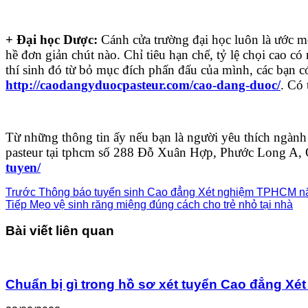
+ Đại học Dược:
Cánh cửa trường đại học luôn là ước mơ
hề đơn giản chút nào. Chỉ tiêu hạn chế, tỷ lệ chọi cao 
thí sinh đó từ bỏ mục đích phấn đấu của mình, các bạn có
http://caodangyduocpasteur.com/cao-dang-duoc/
. Có
Từ những thông tin ấy nếu bạn là người yêu thích ngành 
pasteur tại tphcm số 288 Đỗ Xuân Hợp, Phước Long A, Qu
tuyen/
Trước
Thông báo tuyển sinh Cao đẳng Xét nghiệm TPHCM 
Tiếp
Mẹo vệ sinh răng miệng đúng cách cho trẻ nhỏ tại nhà
Bài viết liên quan
Chuẩn bị gì trong hồ sơ xét tuyển Cao đẳng Xé