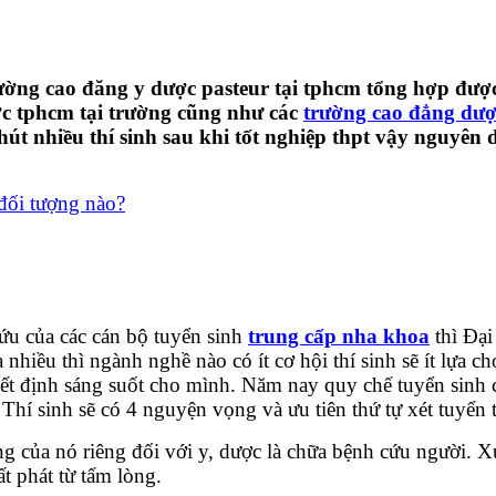
ng cao đăng y dược pasteur tại tphcm tổng hợp được th
ợc tphcm tại trường cũng như các
trường cao đẳng dượ
hút nhiều thí sinh sau khi tốt nghiệp thpt vậy nguyê
đối tượng nào?
u của các cán bộ tuyển sinh
trung cấp nha khoa
thì Đạ
 nhiều thì ngành nghề nào có ít cơ hội thí sinh sẽ ít lựa
 quyết định sáng suốt cho mình. Năm nay quy chế tuyển si
Thí sinh sẽ có 4 nguyện vọng và ưu tiên thứ tự xét tuyển 
ng của nó riêng đối với y, dược là chữa bệnh cứu người. 
t phát từ tấm lòng.