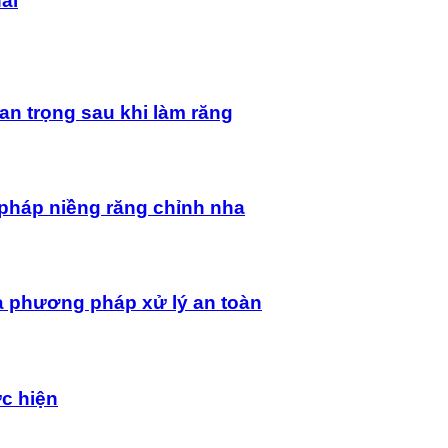
ai
an trọng sau khi làm răng
pháp niềng răng chỉnh nha
à phương pháp xử lý an toàn
ực hiện