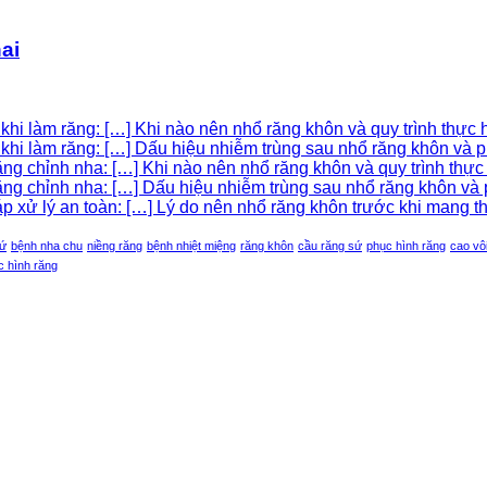
ai
hi làm răng: […] Khi nào nên nhổ răng khôn và quy trình thực h
khi làm răng: […] Dấu hiệu nhiễm trùng sau nhổ răng khôn và p
g chỉnh nha: […] Khi nào nên nhổ răng khôn và quy trình thực h
g chỉnh nha: […] Dấu hiệu nhiễm trùng sau nhổ răng khôn và p
xử lý an toàn: […] Lý do nên nhổ răng khôn trước khi mang tha
sứ
bệnh nha chu
niềng răng
bệnh nhiệt miệng
răng khôn
cầu răng sứ
phục hình răng
cao vô
c hình răng