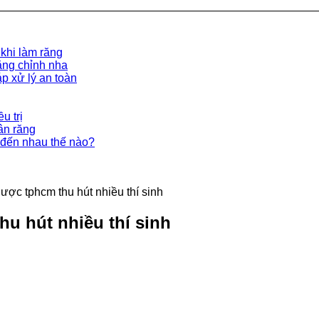
 khi làm răng
ăng chỉnh nha
p xử lý an toàn
u trị
ân răng
đến nhau thế nào?
ược tphcm thu hút nhiều thí sinh
u hút nhiều thí sinh