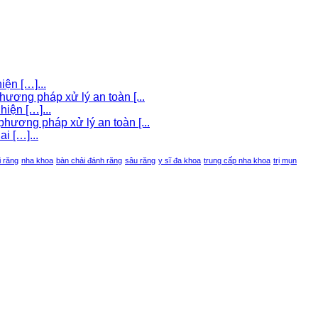
iện […]...
hương pháp xử lý an toàn [...
iện […]...
hương pháp xử lý an toàn [...
i […]...
i răng
nha khoa
bàn chải đánh răng
sâu răng
y sĩ đa khoa
trung cấp nha khoa
trị mụn