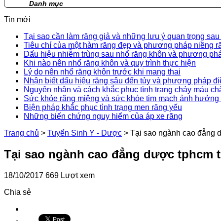
Danh mục
Tin mới
Tại sao cần làm răng giả và những lưu ý quan trọng sau
Tiêu chí của một hàm răng đẹp và phương pháp niềng r
Dấu hiệu nhiễm trùng sau nhổ răng khôn và phương phá
Khi nào nên nhổ răng khôn và quy trình thực hiện
Lý do nên nhổ răng khôn trước khi mang thai
Nhận biết dấu hiệu răng sâu đến tủy và phương pháp điề
Nguyên nhân và cách khắc phục tình trạng chảy máu ch
Sức khỏe răng miệng và sức khỏe tim mạch ảnh hưởng 
Biện pháp khắc phục tình trạng men răng yếu
Những biến chứng nguy hiểm của áp xe răng
Trang chủ
>
Tuyển Sinh Y - Dược
>
Tại sao ngành cao đẳng d
Tại sao ngành cao đẳng dược tphcm th
18/10/2017
669 Lượt xem
Chia sẻ