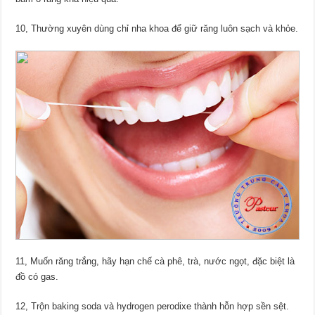
10, Thường xuyên dùng chỉ nha khoa để giữ răng luôn sạch và khỏe.
11, Muốn răng trắng, hãy hạn chế cà phê, trà, nước ngọt, đặc biệt là
đồ có gas.
12, Trộn baking soda và hydrogen perodixe thành hỗn hợp sền sệt.