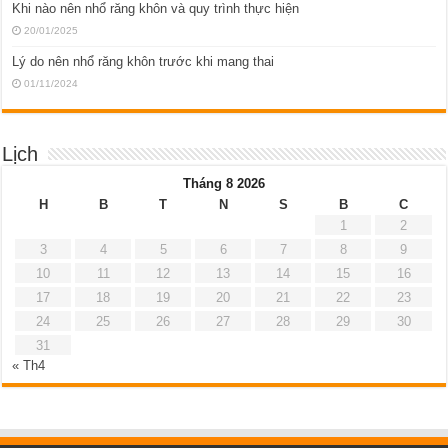
Khi nào nên nhổ răng khôn và quy trình thực hiện
20/01/2025
Lý do nên nhổ răng khôn trước khi mang thai
01/11/2024
Lịch
Tháng 8 2026
H
B
T
N
S
B
C
1
2
3
4
5
6
7
8
9
10
11
12
13
14
15
16
17
18
19
20
21
22
23
24
25
26
27
28
29
30
31
« Th4