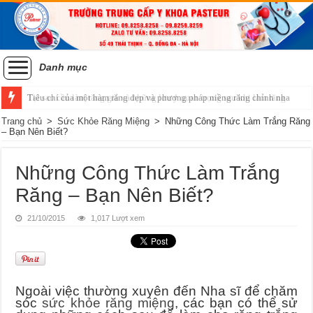
Danh mục
Tiêu chí của một hàm răng đẹp và phương pháp niềng răng chỉnh nha
Trang chủ
>
Sức Khỏe Răng Miệng
>
Những Công Thức Làm Trắng Răng
– Bạn Nên Biết?
Những Công Thức Làm Trắng
Răng – Bạn Nên Biết?
21/10/2015
1,017 Lượt xem
Ngoài việc thường xuyên đến Nha sĩ để chăm
sóc
sức khỏe răng miệng
, các bạn có thể sử