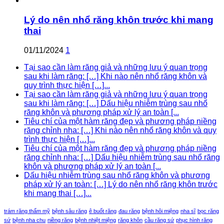
Lý do nên nhổ răng khôn trước khi mang
thai
01/11/2024
1
Tại sao cần làm răng giả và những lưu ý quan trọng
sau khi làm răng: […] Khi nào nên nhổ răng khôn và
quy trình thực hiện […]...
Tại sao cần làm răng giả và những lưu ý quan trọng
sau khi làm răng: […] Dấu hiệu nhiễm trùng sau nhổ
răng khôn và phương pháp xử lý an toàn [...
Tiêu chí của một hàm răng đẹp và phương pháp niềng
răng chỉnh nha: […] Khi nào nên nhổ răng khôn và quy
trình thực hiện […]...
Tiêu chí của một hàm răng đẹp và phương pháp niềng
răng chỉnh nha: […] Dấu hiệu nhiễm trùng sau nhổ răng
khôn và phương pháp xử lý an toàn [...
Dấu hiệu nhiễm trùng sau nhổ răng khôn và phương
pháp xử lý an toàn: […] Lý do nên nhổ răng khôn trước
khi mang thai […]...
trám răng thẩm mỹ
bệnh sâu răng
ê buốt răng
đau răng
bệnh hôi miệng
nha sĩ
bọc răng
sứ
bệnh nha chu
niềng răng
bệnh nhiệt miệng
răng khôn
cầu răng sứ
phục hình răng