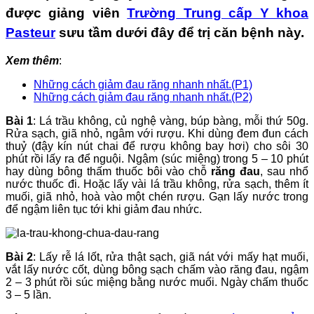
được giảng viên
Trường Trung cấp Y khoa
Pasteur
sưu tầm dưới đây để trị căn bệnh này.
Xem thêm
:
Những cách giảm đau răng nhanh nhất.(P1)
Những cách giảm đau răng nhanh nhất.(P2)
Bài 1
: Lá trầu không, củ nghệ vàng, búp bàng, mỗi thứ 50g.
Rửa sạch, giã nhỏ, ngâm với rượu. Khi dùng đem đun cách
thuỷ (đậy kín nút chai để rượu không bay hơi) cho sôi 30
phút rồi lấy ra để nguội. Ngậm (súc miệng) trong 5 – 10 phút
hay dùng bông thấm thuốc bôi vào chỗ
răng đau
, sau nhổ
nước thuốc đi. Hoặc lấy vài lá trầu không, rửa sạch, thêm ít
muối, giã nhỏ, hoà vào một chén rượu. Gạn lấy nước trong
để ngậm liên tục tới khi giảm đau nhức.
Bài 2
: Lấy rễ lá lốt, rửa thật sạch, giã nát với mấy hạt muối,
vắt lấy nước cốt, dùng bông sạch chấm vào răng đau, ngậm
2 – 3 phút rồi súc miệng bằng nước muối. Ngày chấm thuốc
3 – 5 lần.