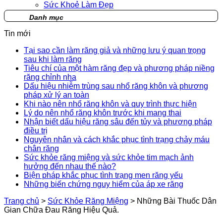
Sức Khoẻ Làm Đẹp
Danh mục
Tin mới
Tại sao cần làm răng giả và những lưu ý quan trọng
sau khi làm răng
Tiêu chí của một hàm răng đẹp và phương pháp niềng
răng chỉnh nha
Dấu hiệu nhiễm trùng sau nhổ răng khôn và phương
pháp xử lý an toàn
Khi nào nên nhổ răng khôn và quy trình thực hiện
Lý do nên nhổ răng khôn trước khi mang thai
Nhận biết dấu hiệu răng sâu đến tủy và phương pháp
điều trị
Nguyên nhân và cách khắc phục tình trạng chảy máu
chân răng
Sức khỏe răng miệng và sức khỏe tim mạch ảnh
hưởng đến nhau thế nào?
Biện pháp khắc phục tình trạng men răng yếu
Những biến chứng nguy hiểm của áp xe răng
Trang chủ
>
Sức Khỏe Răng Miệng
>
Những Bài Thuốc Dân
Gian Chữa Đau Răng Hiệu Quả.