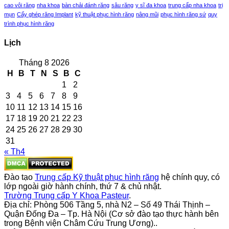
cao vôi răng
nha khoa
bàn chải đánh răng
sâu răng
y sĩ đa khoa
trung cấp nha khoa
trị
mụn
Cấy ghép răng Implant
kỹ thuật phục hình răng
nâng mũi
phục hình răng sứ
quy
trình phục hình răng
Lịch
Tháng 8 2026
H
B
T
N
S
B
C
1
2
3
4
5
6
7
8
9
10
11
12
13
14
15
16
17
18
19
20
21
22
23
24
25
26
27
28
29
30
31
« Th4
Đào tạo
Trung cấp Kỹ thuật phục hình răng
hệ chính quy, có
lớp ngoài giờ hành chính, thứ 7 & chủ nhật.
Trường Trung cấp Y Khoa Pasteur
.
Địa chỉ: Phòng 506 Tầng 5, nhà N2 – Số 49 Thái Thịnh –
Quận Đống Đa – Tp. Hà Nội (Cơ sở đào tạo thực hành bên
trong Bệnh viện Châm Cứu Trung Ương)..