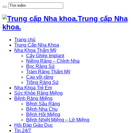
Trung cấp Nha
khoa.
Trang chủ
Trung Cấp Nha Khoa
Nha Khoa Thẩm Mỹ
Cấy Ghép Implant
Niềng Răng – Chỉnh Nha
Bọc Răng Sứ
Trám Răng Thẩm Mỹ
Cạo vôi răng
Trồng Răng Sứ
Nha Khoa Trẻ Em
Sức Khỏe Răng Miệng
Bệnh Răng Miệng
Bệnh Sâu Răng
Bệnh Nha Chu
Bệnh Hôi Miệng
Bệnh Nhiệt Miệng – Lở Miệng
Hỏi Đáp Giáo Dục
Tin 24/7