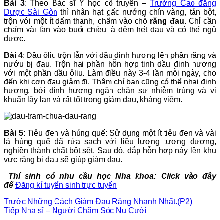
Bài 3
: Theo Bác sĩ Y học cổ truyền –
Trường Cao đẳng
Dược Sài Gòn
thì nhân hạt gấc nướng chín vàng, tán bột,
trộn với một ít dấm thanh, chấm vào chỗ
răng đau
. Chỉ cần
chấm vài lần vào buổi chiều là đêm hết đau và có thể ngủ
được.
Bài 4
: Dầu ôliu trộn lẫn với dầu đinh hương lên phần răng và
nướu bị đau. Trộn hai phần hỗn hợp tinh dầu đinh hương
với một phần dầu ôliu. Làm điều này 3-4 lần mỗi ngày, cho
đến khi cơn đau giảm đi. Thậm chí bạn cũng có thể nhai đinh
hương, bởi đinh hương ngăn chặn sự nhiễm trùng và vi
khuẩn lây lan và rất tốt trong giảm đau, kháng viêm.
Bài 5
: Tiêu đen và húng quế: Sử dụng một ít tiêu đen và vài
lá húng quế đã rửa sạch với liều lượng tương đương,
nghiền thành chất bột sệt. Sau đó, đắp hỗn hợp này lên khu
vực răng bị đau sẽ giúp giảm đau.
Thí sinh có nhu cầu học Nha khoa: Click vào đây
để
Đăng kí tuyển sinh trực tuyến
Trước
Những Cách Giảm Đau Răng Nhanh Nhất.(P2)
Tiếp
Nha sĩ – Người Chăm Sóc Nụ Cười