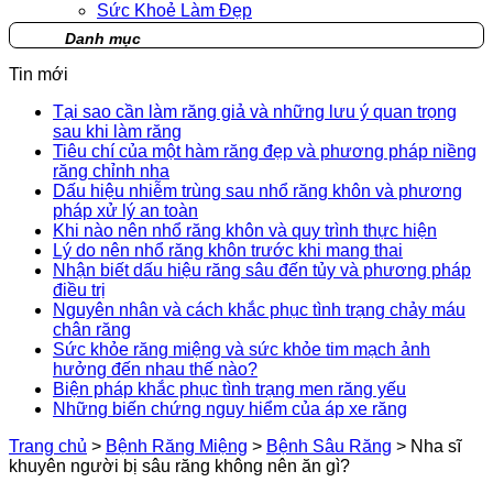
Sức Khoẻ Làm Đẹp
Danh mục
Tin mới
Tại sao cần làm răng giả và những lưu ý quan trọng
sau khi làm răng
Tiêu chí của một hàm răng đẹp và phương pháp niềng
răng chỉnh nha
Dấu hiệu nhiễm trùng sau nhổ răng khôn và phương
pháp xử lý an toàn
Khi nào nên nhổ răng khôn và quy trình thực hiện
Lý do nên nhổ răng khôn trước khi mang thai
Nhận biết dấu hiệu răng sâu đến tủy và phương pháp
điều trị
Nguyên nhân và cách khắc phục tình trạng chảy máu
chân răng
Sức khỏe răng miệng và sức khỏe tim mạch ảnh
hưởng đến nhau thế nào?
Biện pháp khắc phục tình trạng men răng yếu
Những biến chứng nguy hiểm của áp xe răng
Trang chủ
>
Bệnh Răng Miệng
>
Bệnh Sâu Răng
>
Nha sĩ
khuyên người bị sâu răng không nên ăn gì?