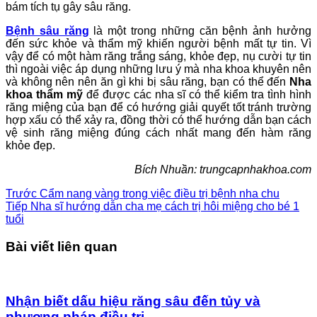
bám tích tụ gây sâu răng.
Bệnh sâu răng
là một trong những căn bệnh ảnh hưởng
đến sức khỏe và thẩm mỹ khiến người bệnh mất tự tin. Vì
vậy để có một hàm răng trắng sáng, khỏe đẹp, nụ cười tự tin
thì ngoài việc áp dụng những lưu ý mà nha khoa khuyên nên
và không nên nên ăn gì khi bị sâu răng, bạn có thể đến
Nha
khoa thẩm mỹ
để được các nha sĩ có thể kiểm tra tình hình
răng miệng của bạn để có hướng giải quyết tốt tránh trường
hợp xấu có thể xảy ra, đồng thời có thể hướng dẫn bạn cách
vệ sinh răng miệng đúng cách nhất mang đến hàm răng
khỏe đẹp.
Bích Nhuần: trungcapnhakhoa.com
Trước
Cẩm nang vàng trong việc điều trị bệnh nha chu
Tiếp
Nha sĩ hướng dẫn cha mẹ cách trị hôi miệng cho bé 1
tuổi
Bài viết liên quan
Nhận biết dấu hiệu răng sâu đến tủy và
phương pháp điều trị