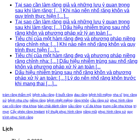
Tại sao cần làm răng giả và những lưu ý quan trọng
sau khi làm răng: […] Khi nào nên nhổ răng khôn và
quy trình thực hiện […]...
Tại sao cần làm răng giả và những lưu ý quan trọng
sau khi làm răng: […] Dấu hiệu nhiễm trùng sau nhổ
răng khôn và phương pháp xử lý an toàn [...
Tiêu chí của một hàm răng đẹp và phương pháp niềng
răng chỉnh nha: […] Khi nào nên nhổ răng khôn và quy
trình thực hiện […]...
Tiêu chí của một hàm răng đẹp và phương pháp niềng
răng chỉnh nha: […] Dấu hiệu nhiễm trùng sau nhổ răng
khôn và phương pháp xử lý an toàn [...
Dấu hiệu nhiễm trùng sau nhổ răng khôn và phương
pháp xử lý an toàn: […] Lý do nên nhổ răng khôn trước
khi mang thai […]...
trám răng thẩm mỹ
bệnh sâu răng
ê buốt răng
đau răng
bệnh hôi miệng
nha sĩ
bọc răng
sứ
bệnh nha chu
niềng răng
bệnh nhiệt miệng
răng khôn
cầu răng sứ
phục hình răng
cao vôi răng
nha khoa
bàn chải đánh răng
sâu răng
y sĩ đa khoa
trung cấp nha khoa
trị
mụn
Cấy ghép răng Implant
kỹ thuật phục hình răng
nâng mũi
phục hình răng sứ
quy
trình phục hình răng
Lịch