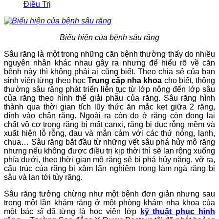
Điều Trị
Biểu hiện của bệnh sâu răng
Sâu răng là một trong những căn bệnh thường thấy do nhiều
nguyên nhân khác nhau gây ra nhưng để hiểu rõ về căn
bệnh này thì không phải ai cũng biết. Theo chia sẻ của bạn
sinh viên từng theo học
Trung cấp nha khoa
cho biết, thông
thường sâu răng phát triển liên tục từ lớp nông đến lớp sâu
của răng theo hình thể giải phẫu của răng. Sâu răng hình
thành qua thời gian tích lũy thức ăn mắc kẹt giữa 2 răng,
dính vào chân răng. Ngoài ra còn do ở răng còn đọng lại
chất vô cơ trong răng bị mất canxi, răng bị đục rỗng mềm và
xuất hiện lỗ rỗng, đau và mẫn cảm với các thứ nóng, lạnh,
chua… Sâu răng bắt đầu từ những vết sâu phá hủy mô răng
nhưng nếu không được điều trị kịp thời thì sẽ lan rộng xuống
phía dưới, theo thời gian mô răng sẽ bị phá hủy nặng, vỡ ra,
cấu trúc của răng bị xâm lấn nghiêm trọng làm ngà răng bị
sâu và lan tới tủy răng.
Sâu răng tưởng chừng như một bệnh đơn giản nhưng sau
trong một lần khám răng ở một phòng khám nha khoa của
một bác sĩ đã từng là học viên lớp
kỹ thuật phục hình