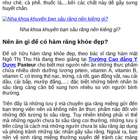
như chè, cà phê, thuốc lá,…bởi các chất này dễ gây sưng
huyết chân.
Nha khoa khuyến bạn sâu răng nên kiêng gì?
Nên ăn gì để có hàm răng khỏe đẹp?
Để sở hữu hàm răng khỏe đẹp, theo bác sĩ răng hàm mặt
Ngô Thị Thu Hà đang theo giảng tại
Trường Cao đẳng Y
Dược
Pasteur
cho biết mọi người nên ăn những thực phẩm
chứa nhiều dinh dưỡng lượng prtein, vitamin A, vitamin B,
vitamin C có trong thịt nạc, trứng, cà rốt, gan động vật, rau cải
dầu, cải bắp, mướp đắng,…; đặc biệt những bệnh nhân bị
sâu răng càng cần bổ sung hơn nhiều so với người bình
thường.
Trên đây là những lưu ý mà chuyên gia răng miệng gửi đến
bạn trong viện nên và không nên ăn thực phẩm nào đối với
những đối tượng bị sâu răng. Tuy nhiên không phải vì thế
mà những người chưa bị sâu răng coi thường, những lưu ý
trên cũng là cách mà những người chưa bị sâu răng áp dụng
và phòng tránh những tác nhân gây sâu răng. Ngoài ra, bạn
nên vệ sinh răng miệng thường xuyên để tránh các mảng