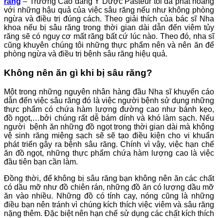
răng
– Trường Cao đẳng Y Dược Pasteur tôi đã phát hoảng
với những hậu quả của việc sâu răng nếu như không phòng
ngừa và điều trị đúng cách. Theo giải thích của bác sĩ Nha
khoa nếu bị sâu răng trong thời gian dài dẫn đến viêm tủy
răng sẽ có nguy cơ mất răng bất cứ lúc nào. Theo đó, nha sĩ
cũng khuyên chúng tôi những thực phẩm nên và nên ăn để
phòng ngừa và điều trị bệnh sâu răng hiệu quả.
Không nên ăn gì khi bị sâu răng?
Một trong những nguyên nhân hàng đầu Nha sĩ khuyến cáo
dẫn đến việc sâu răng đó là việc người bệnh sử dụng những
thực phẩm có chứa hàm lượng đường cao như bánh kẹo,
đồ ngọt,…bởi chúng rất dễ bám dính và khó làm sạch. Nếu
người bệnh ăn những đồ ngọt trong thời gian dài mà không
vệ sinh răng miệng sạch sẽ sẽ tạo điều kiện cho vi khuẩn
phát triển gây ra bệnh sâu răng. Chính vì vậy, việc hạn chế
ăn đồ ngọt, những thực phẩm chứa hàm lượng cao là việc
đầu tiên bạn cần làm.
Đồng thời, để không bị sâu răng bạn không nên ăn các chất
có dầu mỡ như đồ chiên rán, những đồ ăn có lượng dầu mỡ
ăn vào nhiều. Những đồ có tính cay, nóng cũng là những
điều bạn nên tránh vì chúng kích thích việc viêm và sâu răng
nặng thêm. Đặc biệt nên hạn chế sử dụng các chất kích thích