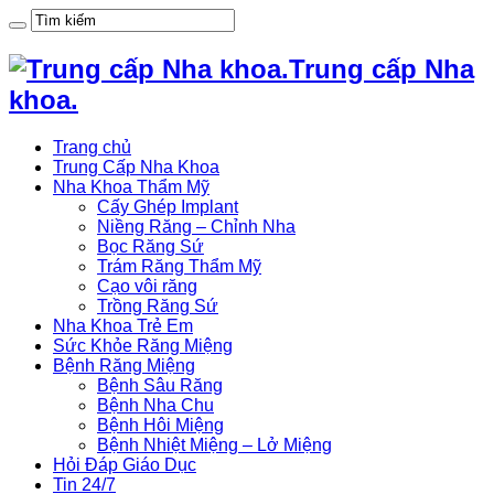
Trung cấp Nha
khoa.
Trang chủ
Trung Cấp Nha Khoa
Nha Khoa Thẩm Mỹ
Cấy Ghép Implant
Niềng Răng – Chỉnh Nha
Bọc Răng Sứ
Trám Răng Thẩm Mỹ
Cạo vôi răng
Trồng Răng Sứ
Nha Khoa Trẻ Em
Sức Khỏe Răng Miệng
Bệnh Răng Miệng
Bệnh Sâu Răng
Bệnh Nha Chu
Bệnh Hôi Miệng
Bệnh Nhiệt Miệng – Lở Miệng
Hỏi Đáp Giáo Dục
Tin 24/7