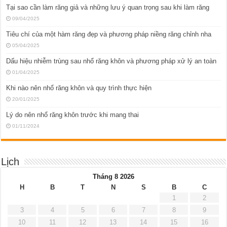
Tại sao cần làm răng giả và những lưu ý quan trọng sau khi làm răng
09/04/2025
Tiêu chí của một hàm răng đẹp và phương pháp niềng răng chỉnh nha
05/04/2025
Dấu hiệu nhiễm trùng sau nhổ răng khôn và phương pháp xử lý an toàn
01/04/2025
Khi nào nên nhổ răng khôn và quy trình thực hiện
20/01/2025
Lý do nên nhổ răng khôn trước khi mang thai
01/11/2024
Lịch
Tháng 8 2026
H
B
T
N
S
B
C
1
2
3
4
5
6
7
8
9
10
11
12
13
14
15
16