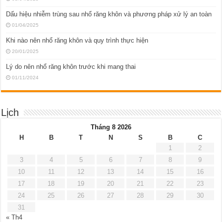
Dấu hiệu nhiễm trùng sau nhổ răng khôn và phương pháp xử lý an toàn
01/04/2025
Khi nào nên nhổ răng khôn và quy trình thực hiện
20/01/2025
Lý do nên nhổ răng khôn trước khi mang thai
01/11/2024
Lịch
Tháng 8 2026
H
B
T
N
S
B
C
1
2
3
4
5
6
7
8
9
10
11
12
13
14
15
16
17
18
19
20
21
22
23
24
25
26
27
28
29
30
31
« Th4