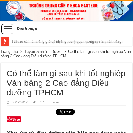
Danh mục
Tại sao cần làm răng giả và những lưu ý quan trọng sau khi làm răng
Tiêu chí của một hàm răng đẹp và phương pháp niềng răng chỉnh nha
Trang chủ
>
Tuyển Sinh Y - Dược
>
Có thể làm gì sau khi tốt nghiệp Văn
bằng 2 Cao đẳng Điều dưỡng TPHCM
Có thể làm gì sau khi tốt nghiệp
Văn bằng 2 Cao đẳng Điều
dưỡng TPHCM
06/12/2017
597 Lượt xem
Save