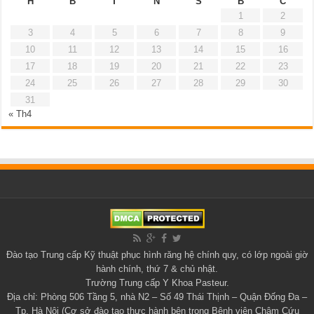
H
B
T
N
S
B
C
1
2
3
4
5
6
7
8
9
10
11
12
13
14
15
16
17
18
19
20
21
22
23
24
25
26
27
28
29
30
31
« Th4
Đào tạo
Trung cấp Kỹ thuật phục hình răng
hệ chính quy, có lớp ngoài giờ
hành chính, thứ 7 & chủ nhật.
Trường Trung cấp Y Khoa Pasteur
.
Địa chỉ: Phòng 506 Tầng 5, nhà N2 – Số 49 Thái Thịnh – Quận Đống Đa –
Tp. Hà Nội (Cơ sở đào tạo thực hành bên trong Bệnh viện Châm Cứu