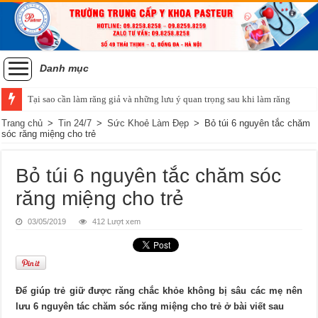
Danh mục
Tại sao cần làm răng giả và những lưu ý quan trọng sau khi làm răng
Tiêu chí của một hàm răng đẹp và phương pháp niềng răng chỉnh nha
Trang chủ
>
Tin 24/7
>
Sức Khoẻ Làm Đẹp
>
Bỏ túi 6 nguyên tắc chăm
sóc răng miệng cho trẻ
Bỏ túi 6 nguyên tắc chăm sóc
răng miệng cho trẻ
03/05/2019
412 Lượt xem
Để giúp trẻ giữ được răng chắc khỏe không bị sâu các mẹ nên
lưu 6 nguyên tác chăm sóc răng miệng cho trẻ ở bài viết sau