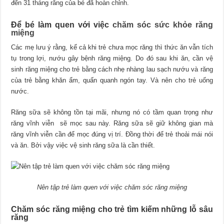
đến 31 tháng răng của bé đã hoàn chỉnh.
Để bé làm quen với việc
chăm sóc sức khỏe răng
miệng
Các mẹ lưu ý rằng, kể cả khi trẻ chưa mọc răng thì thức ăn vẫn tích
tụ trong lợi, nướu gây bệnh răng miệng. Do đó sau khi ăn, cần vệ
sinh răng miệng cho trẻ bằng cách nhẹ nhàng lau sạch nướu và răng
của trẻ bằng khăn ẩm, quấn quanh ngón tay. Và nên cho trẻ uống
nước.
Răng sữa sẽ không tồn tại mãi, nhưng nó có tầm quan trọng như
răng vĩnh viễn sẽ mọc sau này. Răng sữa sẽ giữ không gian mà
răng vĩnh viễn cần để mọc đúng vị trí. Đồng thời để trẻ thoải mái nói
và ăn. Bởi vậy việc vệ sinh răng sữa là cần thiết.
Nên tập trẻ làm quen với việc chăm sóc răng miệng
Chăm sóc răng miệng cho trẻ tìm kiếm những lỗ sâu
răng