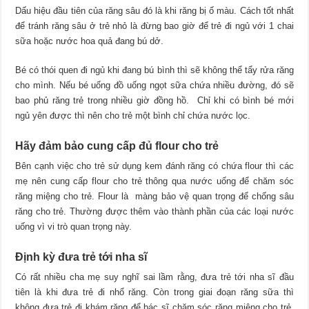
Dấu hiệu đầu tiên của răng sâu đó là khi răng bị ố màu. Cách tốt nhất
để tránh răng sâu ở trẻ nhỏ là đừng bao giờ để trẻ đi ngủ với 1 chai
sữa hoặc nước hoa quả đang bú dở.
Bé có thói quen đi ngủ khi đang bú bình thì sẽ không thể tẩy rửa răng
cho mình. Nếu bé uống đồ uống ngọt sữa chứa nhiều đường, đó sẽ
bao phủ răng trẻ trong nhiều giờ đồng hồ. Chỉ khi có bình bé mới
ngủ yên được thì nên cho trẻ một bình chỉ chứa nước lọc.
Hãy đảm bảo cung cấp đủ flour cho trẻ
Bên cạnh việc cho trẻ sử dụng kem đánh răng có chứa flour thì các
mẹ nên cung cấp flour cho trẻ thông qua nước uống để chăm sóc
răng miệng cho trẻ. Flour là màng bảo vệ quan trọng để chống sâu
răng cho trẻ. Thường được thêm vào thành phần của các loại nước
uống vì vi trò quan trọng này.
Định kỳ đưa trẻ tới nha sĩ
Có rất nhiều cha mẹ suy nghĩ sai lầm rằng, đưa trẻ tới nha sĩ đầu
tiên là khi đưa trẻ đi nhổ răng. Còn trong giai đoạn răng sữa thì
không đưa trẻ đi khám răng để bác sĩ chăm sóc răng miệng cho trẻ.