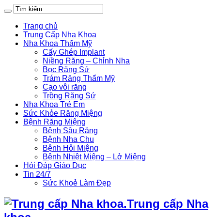
Trang chủ
Trung Cấp Nha Khoa
Nha Khoa Thẩm Mỹ
Cấy Ghép Implant
Niềng Răng – Chỉnh Nha
Bọc Răng Sứ
Trám Răng Thẩm Mỹ
Cạo vôi răng
Trồng Răng Sứ
Nha Khoa Trẻ Em
Sức Khỏe Răng Miệng
Bệnh Răng Miệng
Bệnh Sâu Răng
Bệnh Nha Chu
Bệnh Hôi Miệng
Bệnh Nhiệt Miệng – Lở Miệng
Hỏi Đáp Giáo Dục
Tin 24/7
Sức Khoẻ Làm Đẹp
Trung cấp Nha