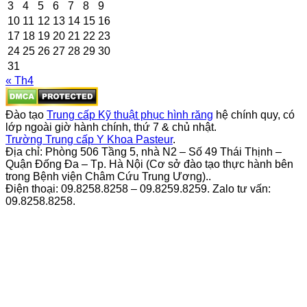
3
4
5
6
7
8
9
10
11
12
13
14
15
16
17
18
19
20
21
22
23
24
25
26
27
28
29
30
31
« Th4
Đào tạo
Trung cấp Kỹ thuật phục hình răng
hệ chính quy, có
lớp ngoài giờ hành chính, thứ 7 & chủ nhật.
Trường Trung cấp Y Khoa Pasteur
.
Địa chỉ: Phòng 506 Tầng 5, nhà N2 – Số 49 Thái Thịnh –
Quận Đống Đa – Tp. Hà Nội (Cơ sở đào tạo thực hành bên
trong Bệnh viện Châm Cứu Trung Ương)..
Điện thoại: 09.8258.8258 – 09.8259.8259. Zalo tư vấn:
09.8258.8258.