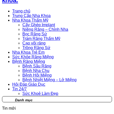
khoa.
Trang chủ
Trung Cấp Nha Khoa
Nha Khoa Thẩm Mỹ
Cấy Ghép Implant
Niềng Răng – Chỉnh Nha
Bọc Răng Sứ
Trám Răng Thẩm Mỹ
Cạo vôi răng
Trồng Răng Sứ
Nha Khoa Trẻ Em
Sức Khỏe Răng Miệng
Bệnh Răng Miệng
Bệnh Sâu Răng
Bệnh Nha Chu
Bệnh Hôi Miệng
Bệnh Nhiệt Miệng – Lở Miệng
Hỏi Đáp Giáo Dục
Tin 24/7
Sức Khoẻ Làm Đẹp
Danh mục
Tin mới