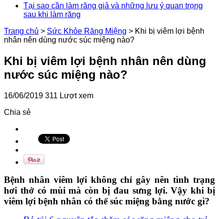
Tại sao cần làm răng giả và những lưu ý quan trọng
Tiêu chí của một hàm răng đẹp và phương pháp niềng
sau khi làm răng
răng chỉnh nha
Trang chủ
>
Sức Khỏe Răng Miệng
>
Khi bị viêm lợi bệnh
nhân nên dùng nước súc miệng nào?
Khi bị viêm lợi bệnh nhân nên dùng
nước súc miệng nào?
16/06/2019
311 Lượt xem
Chia sẻ
Bệnh nhân viêm lợi không chỉ gây nên tình trạng
hơi thở có mùi mà còn bị đau sưng lợi. Vậy khi bị
viêm lợi bệnh nhân có thể súc miệng bằng nước gì?