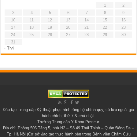
1
2
3
4
5
6
7
8
9
10
11
12
13
14
15
16
17
18
19
20
21
22
23
24
25
26
27
28
29
30
31
« Th4
Đào tạo
Trung cấp Kỹ thuật phục hình răng
hệ chính quy, có lớp ngoài giờ
hành chính, thứ 7 & chủ nhật.
Trường Trung cấp Y Khoa Pasteur
.
Địa chỉ: Phòng 506 Tầng 5, nhà N2 – Số 49 Thái Thịnh – Quận Đống Đa –
Tp. Hà Nội (Cơ sở đào tạo thực hành bên trong Bệnh viện Châm Cứu