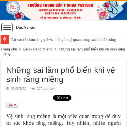
Danh mục
Tại sao cần làm răng giả và những lưu ý quan trọng sau khi làm răng
Tiêu chí của một hàm răng đẹp và phương pháp niềng răng chỉnh nha
Trang chủ
>
Bệnh Răng Miệng
>
Những sai lầm phổ biến khi vệ sinh răng
miệng
Những sai lầm phổ biến khi vệ
sinh răng miệng
02/08/2023
207 Lượt xem
Vệ sinh răng miệng là một việc quan trọng để duy
trì sức khỏe răng miệng. Tuy nhiên, nhiều người