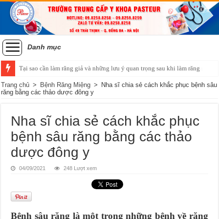
Danh mục
Tại sao cần làm răng giả và những lưu ý quan trọng sau khi làm răng
Tiêu chí của một hàm răng đẹp và phương pháp niềng răng chỉnh nha
Trang chủ
>
Bệnh Răng Miệng
>
Nha sĩ chia sẻ cách khắc phục bệnh sâu
răng bằng các thảo dược đông y
Nha sĩ chia sẻ cách khắc phục
bệnh sâu răng bằng các thảo
dược đông y
04/09/2021
248 Lượt xem
Bệnh sâu răng là một trong những bệnh về răng