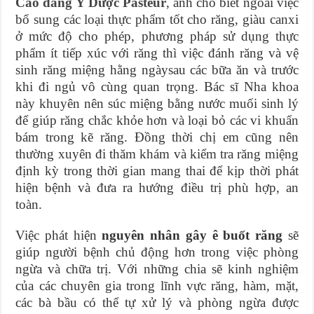
Cao đẳng Y Dược Pasteur
, anh cho biết ngoài việc
bổ sung các loại thực phẩm tốt cho răng, giàu canxi
ở mức độ cho phép, phương pháp sử dụng thực
phẩm ít tiếp xúc với răng thì việc đánh răng và vệ
sinh răng miệng hằng ngàysau các bữa ăn và trước
khi đi ngủ vô cùng quan trọng. Bác sĩ Nha khoa
này khuyên nên súc miệng bằng nước muối sinh lý
để giúp răng chắc khỏe hơn và loại bỏ các vi khuẩn
bám trong kẽ răng. Đồng thời chị em cũng nên
thường xuyên đi thăm khám và kiểm tra răng miệng
định kỳ trong thời gian mang thai để kịp thời phát
hiện bệnh và đưa ra hướng điều trị phù hợp, an
toàn.
Việc phát hiện
nguyên nhân gây ê buốt răng
sẽ
giúp người bệnh chủ động hơn trong việc phòng
ngừa và chữa trị. Với những chia sẽ kinh nghiệm
của các chuyên gia trong lĩnh vực răng, hàm, mặt,
các bà bầu có thể tự xử lý và phòng ngừa được