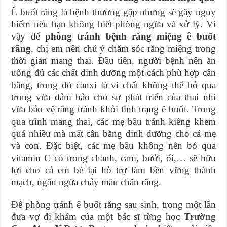
Ê buốt răng là bệnh thường gặp nhưng sẽ gây nguy
hiểm nếu bạn không biết phòng ngừa và xử lý. Vì
vậy để
phòng tránh bệnh răng miệng ê buốt
răng
, chị em nên chú ý chăm sóc răng miệng trong
thời gian mang thai. Đầu tiên, người bệnh nên ăn
uống đủ các chất dinh dưỡng một cách phù hợp cân
bằng, trong đó canxi là vi chất không thể bỏ qua
trong vừa đảm bảo cho sự phát triển của thai nhi
vừa bảo vệ răng tránh khỏi tình trạng ê buốt. Trong
qua trình mang thai, các mẹ bầu tránh kiêng khem
quá nhiều mà mất cân bằng dinh dưỡng cho cả mẹ
và con. Đặc biệt, các mẹ bầu không nên bỏ qua
vitamin C có trong chanh, cam, bưởi, ổi,… sẽ hữu
lợi cho cả em bé lại hỗ trợ làm bền vững thành
mạch, ngăn ngừa chảy máu chân răng.
Để phòng tránh ê buốt răng sau sinh, trong một lần
đưa vợ đi khám của một bác sĩ từng học
Trường