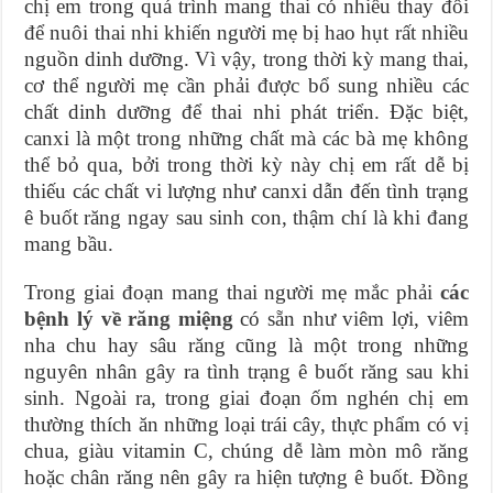
chị em trong quá trình mang thai có nhiều thay đổi
để nuôi thai nhi khiến người mẹ bị hao hụt rất nhiều
nguồn dinh dưỡng. Vì vậy, trong thời kỳ mang thai,
cơ thể người mẹ cần phải được bổ sung nhiều các
chất dinh dưỡng để thai nhi phát triển. Đặc biệt,
canxi là một trong những chất mà các bà mẹ không
thể bỏ qua, bởi trong thời kỳ này chị em rất dễ bị
thiếu các chất vi lượng như canxi dẫn đến tình trạng
ê buốt răng ngay sau sinh con, thậm chí là khi đang
mang bầu.
Trong giai đoạn mang thai người mẹ mắc phải
các
bệnh lý về răng miệng
có sẵn như viêm lợi, viêm
nha chu hay sâu răng cũng là một trong những
nguyên nhân gây ra tình trạng ê buốt răng sau khi
sinh. Ngoài ra, trong giai đoạn ốm nghén chị em
thường thích ăn những loại trái cây, thực phẩm có vị
chua, giàu vitamin C, chúng dễ làm mòn mô răng
hoặc chân răng nên gây ra hiện tượng ê buốt. Đồng