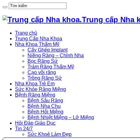
Trung cấp Nha 
Trang chủ
Trung Cấp Nha Khoa
Nha Khoa Thẩm Mỹ
Cấy Ghép Implant
Niềng Răng – Chỉnh Nha
Bọc Răng Sứ
Trám Răng Thẩm Mỹ
Cạo vôi răng
Trồng Răng Sứ
Nha Khoa Trẻ Em
Sức Khỏe Răng Miệng
Bệnh Răng Miệng
Bệnh Sâu Răng
Bệnh Nha Chu
Bệnh Hôi Miệng
Bệnh Nhiệt Miệng – Lở Miệng
Hỏi Đáp Giáo Dục
Tin 24/7
Sức Khoẻ Làm Đẹp