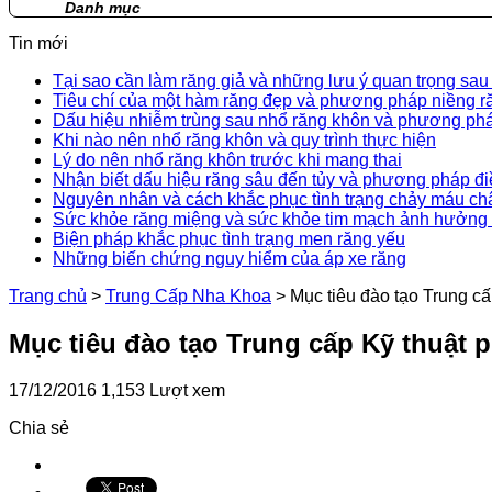
Danh mục
Tin mới
Tại sao cần làm răng giả và những lưu ý quan trọng sau
Tiêu chí của một hàm răng đẹp và phương pháp niềng r
Dấu hiệu nhiễm trùng sau nhổ răng khôn và phương phá
Khi nào nên nhổ răng khôn và quy trình thực hiện
Lý do nên nhổ răng khôn trước khi mang thai
Nhận biết dấu hiệu răng sâu đến tủy và phương pháp điề
Nguyên nhân và cách khắc phục tình trạng chảy máu ch
Sức khỏe răng miệng và sức khỏe tim mạch ảnh hưởng 
Biện pháp khắc phục tình trạng men răng yếu
Những biến chứng nguy hiểm của áp xe răng
Trang chủ
>
Trung Cấp Nha Khoa
>
Mục tiêu đào tạo Trung cấ
Mục tiêu đào tạo Trung cấp Kỹ thuật 
17/12/2016
1,153 Lượt xem
Chia sẻ