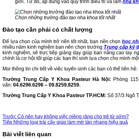
giới. Từ đó, áp dụng vào quy trình điều trị và làm
nha kh
Chọn những trường đào tạo nha khoa tốt nhất
Đào tạo cần phải có chất lượng
Để lựa chọn của mình trở nên tốt nhất, bạn nên chọn
học nh
nhiều năm kinh nghiệm bạn nên chọn trường
Trung cấp kỹ t
kinh nghiệm, sẽ trực tiếp giảng dạy giúp bạn nâng cao tay n
chính là cơ hội tốt giúp các bạn thí sinh lựa chọn cho mình mộ
Mọi thông tin chi tiết về việc tuyển sinh các bạn có thể liên hệ:
Trường Trung Cấp Y Khoa Pasteur Hà Nội:
Phòng 115 
vấn:
04.6296.6296 – 09.8259.8259.
Trường Trung Cấp Y Khoa Pasteur TP.HCM:
Số 37/3 Ngô T
Trước
Có nên hay không việc niềng răng cho trẻ từ sớm?
Tiếp
Những loại trái cây giúp làm mờ tàn nhang hiệu quả
Bài viết liên quan