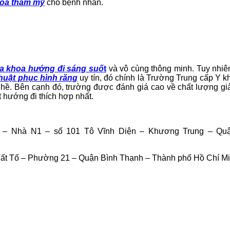
oa thẩm mỹ
cho bệnh nhân.
a khoa hướng đi sáng suố
t
và vô cùng thông minh. Tuy nhiê
huật phục hình răng
uy tín, đó chính là Trường Trung cấp Y kh
ghề. Bên cạnh đó, trường được đánh giá cao về chất lượng giảng
t hướng đi thích hợp nhất.
– Nhà N1 – số 101 Tô Vĩnh Diện – Khương Trung – Quận
ất Tố – Phường 21 – Quận Bình Thạnh – Thành phố Hồ Chí Minh