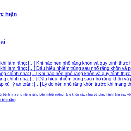
ực hiện
ai
hi làm răng: […] Khi nào nên nhổ răng khôn và quy trình thực h
khi làm răng: […] Dấu hiệu nhiễm trùng sau nhổ răng khôn và p
g chỉnh nha: […] Khi nào nên nhổ răng khôn và quy trình thực h
g chỉnh nha: […] Dấu hiệu nhiễm trùng sau nhổ răng khôn và p
xử lý an toàn: […] Lý do nên nhổ răng khôn trước khi mang tha
sứ
bệnh nha chu
niềng răng
bệnh nhiệt miệng
răng khôn
cầu răng sứ
phục hình răng
cao vô
c hình răng