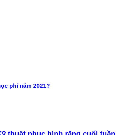
học phí năm 2021?
ỹ thuật phục hình răng cuối tuần