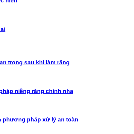
ực hiện
ai
an trọng sau khi làm răng
pháp niềng răng chỉnh nha
à phương pháp xử lý an toàn