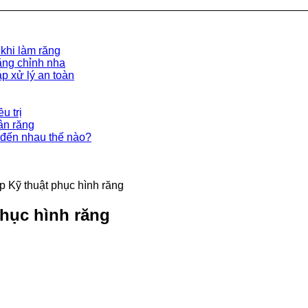
 khi làm răng
ăng chỉnh nha
p xử lý an toàn
u trị
ân răng
đến nhau thế nào?
p Kỹ thuật phục hình răng
phục hình răng