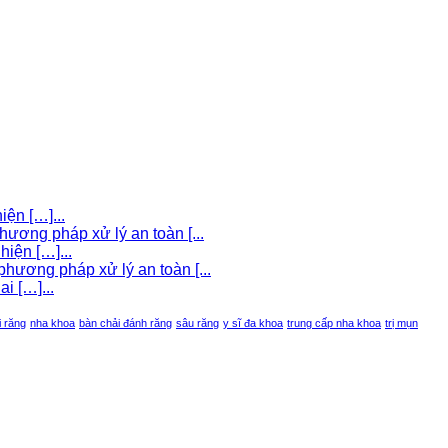
iện […]...
hương pháp xử lý an toàn [...
iện […]...
hương pháp xử lý an toàn [...
i […]...
i răng
nha khoa
bàn chải đánh răng
sâu răng
y sĩ đa khoa
trung cấp nha khoa
trị mụn