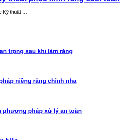
c Kỹ thuật …
an trọng sau khi làm răng
pháp niềng răng chỉnh nha
à phương pháp xử lý an toàn