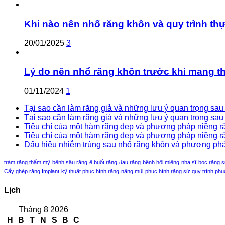
Khi nào nên nhổ răng khôn và quy trình th
20/01/2025
3
Lý do nên nhổ răng khôn trước khi mang th
01/11/2024
1
Tại sao cần làm răng giả và những lưu ý quan trọng sau k
Tại sao cần làm răng giả và những lưu ý quan trọng sau 
Tiêu chí của một hàm răng đẹp và phương pháp niềng răn
Tiêu chí của một hàm răng đẹp và phương pháp niềng răn
Dấu hiệu nhiễm trùng sau nhổ răng khôn và phương pháp 
trám răng thẩm mỹ
bệnh sâu răng
ê buốt răng
đau răng
bệnh hôi miệng
nha sĩ
bọc răng 
Cấy ghép răng Implant
kỹ thuật phục hình răng
nâng mũi
phục hình răng sứ
quy trình phụ
Lịch
Tháng 8 2026
H
B
T
N
S
B
C