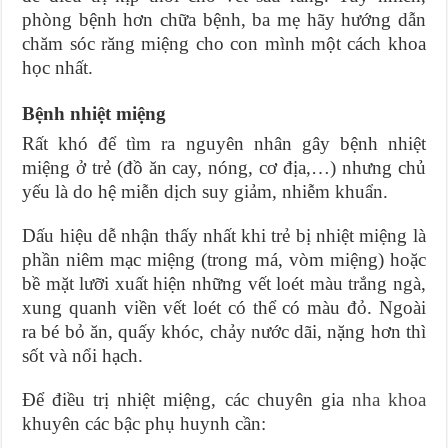
phòng bệnh hơn chữa bệnh, ba mẹ hãy hướng dẫn
chăm sóc răng miệng cho con mình một cách khoa
học nhất.
Bệnh nhiệt miệng
Rất khó để tìm ra nguyên nhân gây bệnh nhiệt
miệng ở trẻ (đồ ăn cay, nóng, cơ địa,…) nhưng chủ
yếu là do hệ miễn dịch suy giảm, nhiễm khuẩn.
Dấu hiệu dễ nhận thấy nhất khi trẻ bị nhiệt miệng là
phần niêm mạc miệng (trong má, vòm miệng) hoặc
bề mặt lưỡi xuất hiện những vết loét màu trắng ngà,
xung quanh viền vết loét có thể có màu đỏ. Ngoài
ra bé bỏ ăn, quấy khóc, chảy nước dãi, nặng hơn thì
sốt và nổi hạch.
Để điều trị nhiệt miệng, các chuyên gia
nha khoa
khuyên các bậc phụ huynh cần: