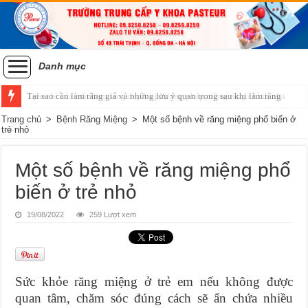
Danh mục
Tiêu chí của một hàm răng đẹp và phương pháp niềng răng chỉnh nha
Trang chủ
>
Bệnh Răng Miệng
>
Một số bệnh về răng miệng phổ biến ở
trẻ nhỏ
Một số bệnh về răng miệng phổ
biến ở trẻ nhỏ
19/08/2022
259 Lượt xem
Sức khỏe răng miệng ở trẻ em nếu không được
quan tâm, chăm sóc đúng cách sẽ ẩn chứa nhiều