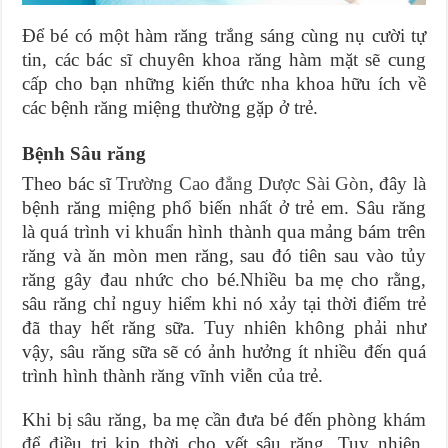
Để bé có một hàm răng trắng sáng cùng nụ cười tự
tin, các bác sĩ chuyên khoa răng hàm mặt sẽ cung
cấp cho bạn những kiến thức nha khoa hữu ích về
các bệnh răng miệng thường gặp ở trẻ.
Bệnh Sâu răng
Theo bác sĩ
Trường Cao đẳng Dược Sài Gòn
, đây là
bệnh răng miệng phổ biến nhất ở trẻ em. Sâu răng
là quá trình vi khuẩn hình thành qua mảng bám trên
răng và ăn mòn men răng, sau đó tiên sau vào tủy
răng gây đau nhức cho bé.Nhiều ba mẹ cho rằng,
sâu răng chỉ nguy hiểm khi nó xảy tại thời điểm trẻ
đã thay hết răng sữa. Tuy nhiên không phải như
vậy, sâu răng sữa sẽ có ảnh hưởng ít nhiều đến quá
trình hình thành răng vĩnh viễn của trẻ.
Khi bị sâu răng, ba mẹ cần đưa bé đến phòng khám
để điều trị kịp thời cho vết sâu răng. Tuy nhiên,