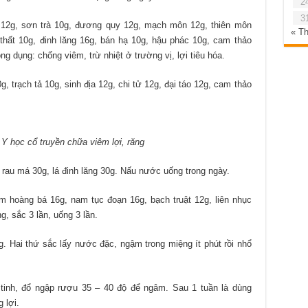
2
3
á 12g, sơn trà 10g, đương quy 12g, mạch môn 12g, thiên môn
« T
hất 10g, đinh lăng 16g, bán hạ 10g, hậu phác 10g, cam thảo
ng dụng: chống viêm, trừ nhiệt ở trường vị, lợi tiêu hóa.
g, trạch tả 10g, sinh địa 12g, chi tử 12g, đại táo 12g, cam thảo
 Y học cổ truyền chữa viêm lợi, răng
 rau má 30g, lá đinh lăng 30g. Nấu nước uống trong ngày.
m hoàng bá 16g, nam tục đoạn 16g, bạch truật 12g, liên nhục
g, sắc 3 lần, uống 3 lần.
. Hai thứ sắc lấy nước đặc, ngậm trong miệng ít phút rồi nhổ
 tinh, đổ ngập rượu 35 – 40 độ để ngâm. Sau 1 tuần là dùng
 lợi.