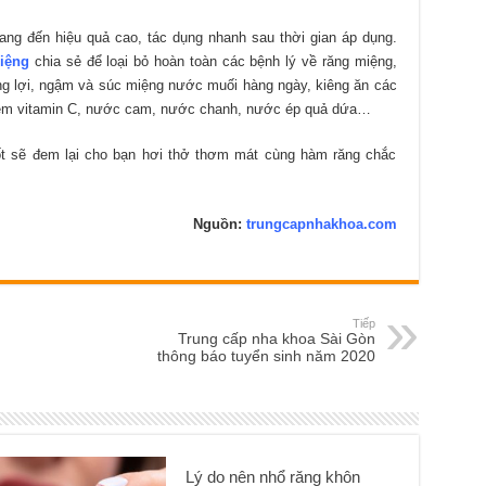
ng đến hiệu quả cao, tác dụng nhanh sau thời gian áp dụng.
iệng
chia sẻ để loại bỏ hoàn toàn các bệnh lý về răng miệng,
ng lợi, ngậm và súc miệng nước muối hàng ngày, kiêng ăn các
 thêm vitamin C, nước cam, nước chanh, nước ép quả dứa…
ốt sẽ đem lại cho bạn hơi thở thơm mát cùng hàm răng chắc
Nguồn:
trungcapnhakhoa.com
Tiếp
Trung cấp nha khoa Sài Gòn
thông báo tuyển sinh năm 2020
Lý do nên nhổ răng khôn