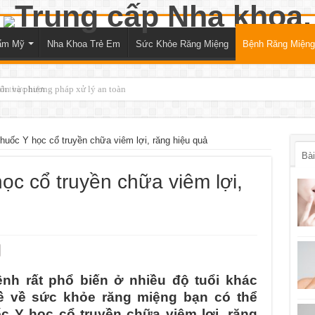
ẩm Mỹ
Nha Khoa Trẻ Em
Sức Khỏe Răng Miệng
Bệnh Răng Miệng
nh thực hiện
thuốc Y học cổ truyền chữa viêm lợi, răng hiệu quả
Bài
học cổ truyền chữa viêm lợi,
ệnh rất phổ biến ở nhiều độ tuổi khác
đề về sức khỏe răng miệng bạn có thể
c Y học cổ truyền chữa viêm lợi, răng