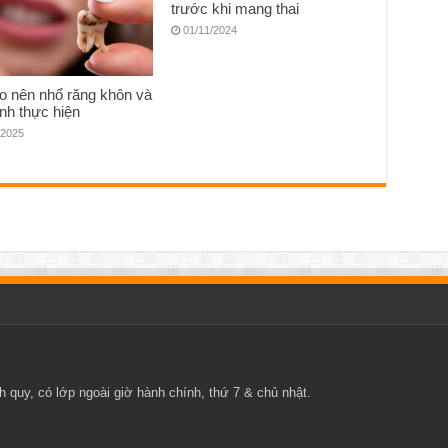
trước khi mang thai
01/11/2024
o nên nhổ răng khôn và
ình thực hiện
/2025
 quy, có lớp ngoài giờ hành chính, thứ 7 & chủ nhật.