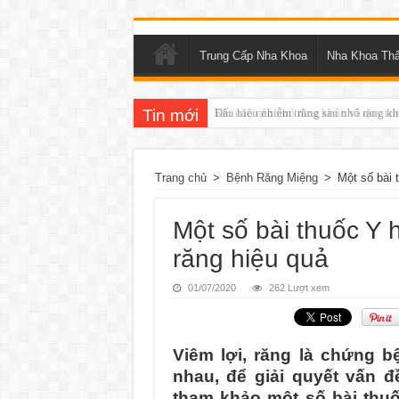
Trung Cấp Nha Khoa
Nha Khoa Th
Tin mới
Khi nào nên nhổ răng khôn và quy trì
Trang chủ
>
Bệnh Răng Miệng
>
Một số bài 
Một số bài thuốc Y 
răng hiệu quả
01/07/2020
262 Lượt xem
Viêm lợi, răng là chứng b
nhau, để giải quyết vấn 
tham khảo một số bài thuố