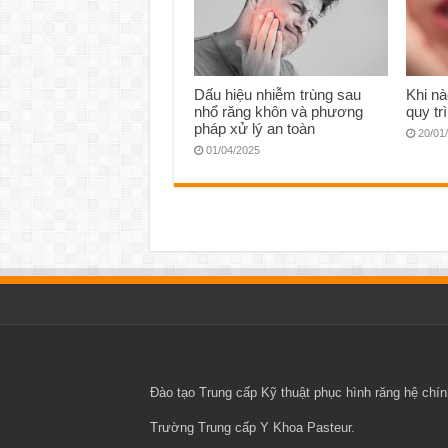
Dấu hiệu nhiễm trùng sau
Khi nà
nhổ răng khôn và phương
quy tr
pháp xử lý an toàn
20/01
01/04/2025
Đào tạo
Trung cấp Kỹ thuật phục hình răng
hệ chính
Trường Trung cấp Y Khoa Pasteur
.