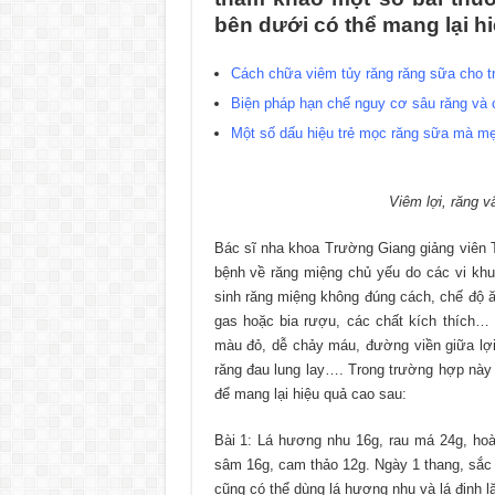
bên dưới có thể mang lại h
Cách chữa viêm tủy răng răng sữa cho t
Biện pháp hạn chế nguy cơ sâu răng và 
Một số dấu hiệu trẻ mọc răng sữa mà mẹ
Viêm lợi, răng 
Bác sĩ nha khoa Trường Giang giảng viên
bệnh về răng miệng chủ yếu do các vi khuầ
sinh răng miệng không đúng cách, chế độ 
gas hoặc bia rượu, các chất kích thích…
màu đỏ, dễ chảy máu, đường viền giữa lợi 
răng đau lung lay…. Trong trường hợp này 
để mang lại hiệu quả cao sau:
Bài 1: Lá hương nhu 16g, rau má 24g, hoà
sâm 16g, cam thảo 12g. Ngày 1 thang, sắc 3
cũng có thể dùng lá hương nhu và lá đinh 