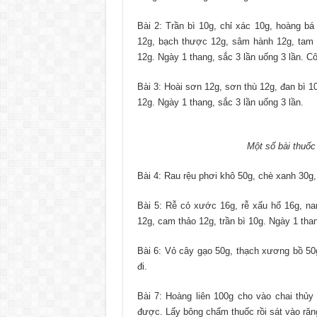
Bài 2: Trần bì 10g, chỉ xác 10g, hoàng b
12g, bạch thược 12g, sâm hành 12g, tam t
12g. Ngày 1 thang, sắc 3 lần uống 3 lần. Cô
Bài 3: Hoài sơn 12g, sơn thù 12g, đan bì 10
12g. Ngày 1 thang, sắc 3 lần uống 3 lần.
Một số bài thuốc
Bài 4: Rau rệu phơi khô 50g, chè xanh 30g,
Bài 5: Rễ cỏ xước 16g, rễ xấu hổ 16g, na
12g, cam thảo 12g, trần bì 10g. Ngày 1 than
Bài 6: Vỏ cây gạo 50g, thạch xương bồ 50g
đi.
Bài 7: Hoàng liên 100g cho vào chai thủy
được. Lấy bông chấm thuốc rồi sát vào răng