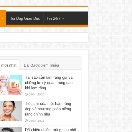
Hỏi Đáp Giáo Dục
Tin 24/7
 mới nhất
Bài được xem nhiều
Tại sao cần làm răng giả và
những lưu ý quan trọng sau
khi làm răng
09/04/2025
Tiêu chí của một hàm răng
đẹp và phương pháp niềng
răng chỉnh nha
05/04/2025
Dấu hiệu nhiễm trùng sau nhổ