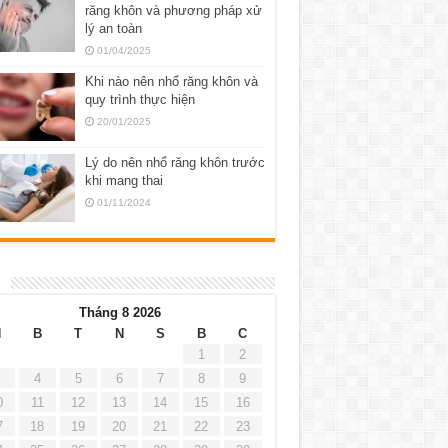
răng khôn và phương pháp xử
lý an toàn
01/04/2025
Khi nào nên nhổ răng khôn và
quy trình thực hiện
20/01/2025
Lý do nên nhổ răng khôn trước
khi mang thai
01/11/2024
h
Tháng 8 2026
H
B
T
N
S
B
C
1
2
4
5
6
7
8
9
0
11
12
13
14
15
16
7
18
19
20
21
22
23