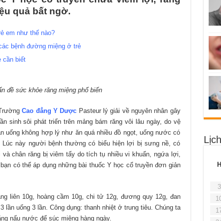
iệu quả bất ngờ.
rẻ em như thế nào?
các bệnh đường miệng ở trẻ
 cần biết
vấn đề sức khỏe răng miệng phổ biến
 Trường
Cao đẳng Y Dược
Pasteur lý giải về nguyên nhân gây
n sinh sôi phát triển trên mảng bám răng vôi lâu ngày, do vệ
ăn uống không hợp lý như ăn quá nhiều đồ ngọt, uống nước có
Lịc
 Lúc này người bệnh thường có biểu hiện lợi bị sưng nề, có
và chân răng bị viêm tấy do tích tụ nhiều vi khuẩn, ngứa lợi,
bạn có thể áp dụng những bài thuốc Y học cổ truyền đơn giản
3
ng liên 10g, hoàng cầm 10g, chi tử 12g, đương quy 12g, đan
1
 lần uống 3 lần. Công dụng: thanh nhiệt ở trung tiêu. Chúng ta
1
lăng nấu nước để súc miệng hàng ngày.