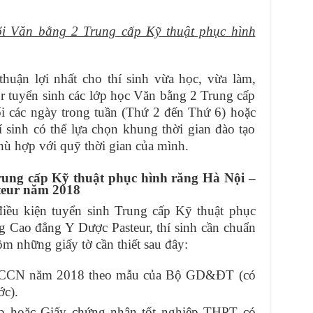
ổi Văn bằng 2 Trung cấp Kỹ thuật phục hình
huận lợi nhất cho thí sinh vừa học, vừa làm,
 tuyển sinh các lớp học Văn bằng 2 Trung cấp
ối các ngày trong tuần (Thứ 2 đến Thứ 6) hoặc
 sinh có thể lựa chọn khung thời gian đào tạo
phù hợp với quỹ thời gian của mình.
rung cấp Kỹ thuật phục hình răng Hà Nội –
teur năm 2018
iều kiện tuyển sinh Trung cấp Kỹ thuật phục
g Cao đẳng Y Dược Pasteur, thí sinh cần chuẩn
m những giấy tờ cần thiết sau đây:
 TCCN năm 2018 theo mẫu của Bộ GD&ĐT (có
ớc).
ệp hoặc Giấy chứng nhận tốt nghiệp THPT có