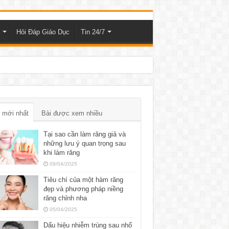
Hỏi Đáp Giáo Dục
Tin 24/7
 mới nhất
Bài được xem nhiều
Tại sao cần làm răng giả và
những lưu ý quan trọng sau
khi làm răng
09/04/2025
Tiêu chí của một hàm răng
đẹp và phương pháp niềng
răng chỉnh nha
05/04/2025
Dấu hiệu nhiễm trùng sau nhổ