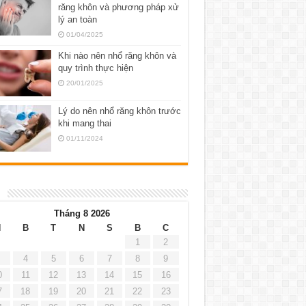
răng khôn và phương pháp xử
lý an toàn
01/04/2025
Khi nào nên nhổ răng khôn và
quy trình thực hiện
20/01/2025
Lý do nên nhổ răng khôn trước
khi mang thai
01/11/2024
h
Tháng 8 2026
H
B
T
N
S
B
C
1
2
4
5
6
7
8
9
0
11
12
13
14
15
16
7
18
19
20
21
22
23