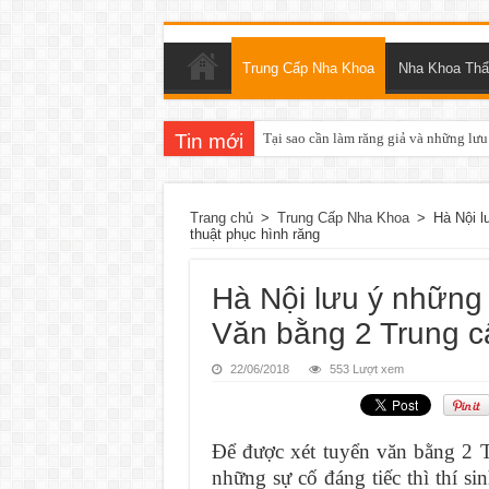
Trung Cấp Nha Khoa
Nha Khoa Th
Tin mới
Tại sao cần làm răng giả và những lưu
Trang chủ
>
Trung Cấp Nha Khoa
>
Hà Nội l
thuật phục hình răng
Hà Nội lưu ý những 
Văn bằng 2 Trung c
22/06/2018
553 Lượt xem
Để được xét tuyển văn bằng 2 
những sự cố đáng tiếc thì thí s