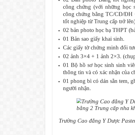
công chứng (với những học 
công chứng bằng TC/CĐ/ĐH + 
tốt nghiệp từ Trung cấp trở lên)
02 bản photo học bạ THPT (bả
01 Bản sao giấy khai sinh.
Các giấy tờ chứng minh đối tượ
02 ảnh 3×4 + 1 ảnh 2×3. (chụp
01 Bộ hồ sơ học sinh sinh viên
thông tin và có xác nhận của 
01 phong bì có dán sẵn tem, ghi 
người nhận.
Trường Cao đẳng Y Dược Pasteu