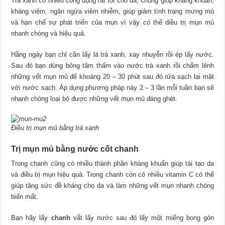
Trà xanh có nhiều công dụng rất tốt cho da, chúng giúp kháng khuẩn,
kháng viêm, ngăn ngừa viêm nhiễm, giúp giảm tình trạng mưng mủ
và hạn chế sự phát triển của mụn vì vậy có thể diều trị mụn mủ
nhanh chóng và hiệu quả.
Hằng ngày bạn chỉ cần lấy lá trà xanh, xay nhuyễn rồi ép lấy nước.
Sau đó bạn dùng bông tăm thấm vào nước trà xanh rồi chấm lênh
những vết mụn mủ để khoảng 20 – 30 phút sau đó rửa sạch lại mặt
với nước sạch. Áp dụng phương pháp này 2 – 3 lần mỗi tuần bạn sẽ
nhanh chóng loại bỏ được những vết mụn mủ đáng ghét.
Điều trị mụn mủ bằng trà xanh
Trị mụn mủ bằng nước cốt chanh
Trong chanh cũng có nhiều thành phần kháng khuẩn giúp tái tạo da
và điều trị mụn hiệu quả. Trong chanh còn có nhiều vitamin C có thể
giúp tăng sức đề kháng cho da và làm những vết mụn nhanh chóng
biến mất.
Bạn hãy lấy
chanh
vắt lấy nước sau đó lấy một miếng bong gòn