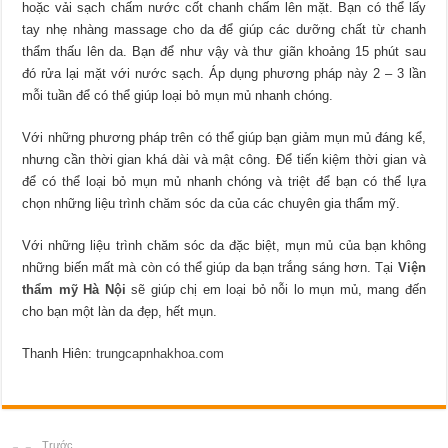
hoặc vải sạch chấm nước cốt chanh chấm lên mặt. Bạn có thể lấy
tay nhẹ nhàng massage cho da để giúp các dưỡng chất từ chanh
thẩm thấu lên da. Bạn để như vậy và thư giãn khoảng 15 phút sau
đó rửa lại mặt với nước sạch. Áp dụng phương pháp này 2 – 3 lần
mỗi tuần để có thể giúp loại bỏ mụn mủ nhanh chóng.
Với những phương pháp trên có thể giúp bạn giảm mụn mủ đáng kể,
nhưng cần thời gian khá dài và mật công. Để tiến kiệm thời gian và
để có thể loại bỏ mụn mủ nhanh chóng và triệt để bạn có thể lựa
chọn những liệu trình chăm sóc da của các chuyên gia thẩm mỹ.
Với những liệu trình chăm sóc da đặc biệt, mụn mủ của bạn không
những biến mất mà còn có thể giúp da bạn trắng sáng hơn. Tại
Viện
thẩm mỹ Hà Nội
sẽ giúp chị em loại bỏ nỗi lo mụn mủ, mang đến
cho bạn một làn da đẹp, hết mụn.
Thanh Hiên:
trungcapnhakhoa.com
Trước