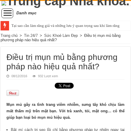
Danh mục
Tại sao cần làm răng giả và những lưu ý quan trọng sau khi làm răng
Trang chủ
>
Tin 24/7
>
Sức Khoẻ Làm Đẹp
>
Điều trị mụn mủ bằng
phương pháp nào hiệu quả nhất?
Điều trị mụn mủ bằng phương
pháp nào hiệu quả nhất?
08/12/2016
932 Lượt xem
Mụn mủ gây ra tình trang viêm nhiễm, sưng tấy khó chịu làm
mất thẩm mỹ trên mặt bạn. Với trà xanh, tỏi, mật ong… có thể
giúp bạn loại bỏ mụn mủ hiệu quả.
Bật mí cách trị sẹo lồi chỉ bằng phương pháp tự nhiên ngay tại