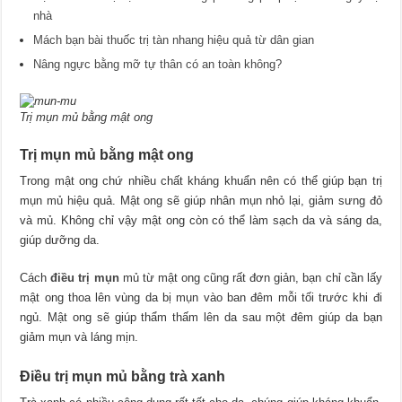
nhà
Mách bạn bài thuốc trị tàn nhang hiệu quả từ dân gian
Nâng ngực bằng mỡ tự thân có an toàn không?
Trị mụn mủ bằng mật ong
Trị mụn mủ bằng mật ong
Trong mật ong chứ nhiều chất kháng khuẩn nên có thể giúp bạn trị
mụn mủ hiệu quả. Mật ong sẽ giúp nhân mụn nhỏ lại, giảm sưng đỏ
và mủ. Không chỉ vậy mật ong còn có thể làm sạch da và sáng da,
giúp dưỡng da.
Cách
điều trị mụn
mủ từ mật ong cũng rất đơn giản, bạn chỉ cần lấy
mật ong thoa lên vùng da bị mụn vào ban đêm mỗi tối trước khi đi
ngủ. Mật ong sẽ giúp thẩm thấm lên da sau một đêm giúp da bạn
giảm mụn và láng mịn.
Điều trị mụn mủ bằng trà xanh