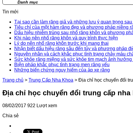
Danh mục
Tin mới
Tại sao cần làm răng giả và những lưu ý quan trọng sau
Tiêu chí của một hàm răng đẹp và phương pháp niềng r
Dấu hiệu nhiễm trùng sau nhổ răng khôn và phương phá
Khi nào nên nhổ răng khôn và quy trình thực hiện
Lý do nên nhổ răng khôn trước khi mang thai
Nhận biết dấu hiệu răng sâu đến tủy và phương pháp điề
Nguyên nhân và cách khắc phục tình trạng chảy máu ch
Sức khỏe răng miệng và sức khỏe tim mạch ảnh hưởng 
Biện pháp khắc phục tình trạng men răng yếu
Những biến chứng nguy hiểm của áp xe răng
Trang chủ
>
Trung Cấp Nha Khoa
>
Địa chỉ học chuyển đổi tr
Địa chỉ học chuyển đổi trung cấp nha 
08/02/2017
922 Lượt xem
Chia sẻ