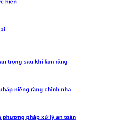
ực hiện
ai
an trọng sau khi làm răng
pháp niềng răng chỉnh nha
à phương pháp xử lý an toàn