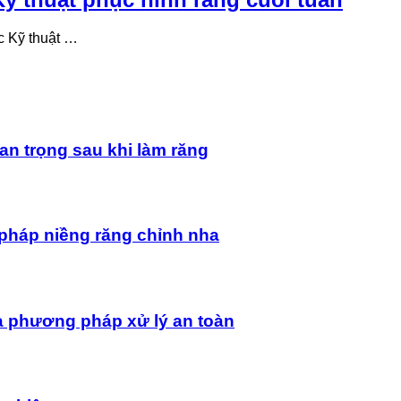
c Kỹ thuật …
an trọng sau khi làm răng
pháp niềng răng chỉnh nha
à phương pháp xử lý an toàn