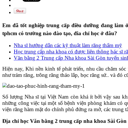
Em đã tốt nghiệp trung cấp điều dưỡng đang làm 
tphcm có trường nào đào tạo, đia chỉ học ở đâu?
Nha sĩ hướng dẫn các kỹ thuật làm răng thẩm mỹ
Học trung cấp nha khoa có được liên thông bác sĩ 
Văn bằng 2 Trung cấp Nha khoa Sài Gòn tuyển si
Hiện nay, Khi nền kinh tế phát triển, nhu cầu chăm sóc
như trám răng, trông răng tháo lắp, bọc răng sứ.. và đ
Số lượng Nha sĩ tại Việt Nam còn khá ít bởi vậy sau kh
những công việc tại một số bệnh viện phòng khám có quy
viện răng hàm mặt do chính phủ đứng ra mở, các trung tâ
Địa chỉ học Văn bằng 2 trung cấp nha khoa Sài Gòn