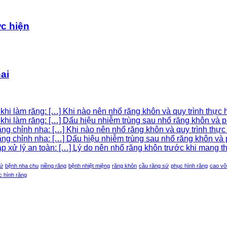
ực hiện
ai
hi làm răng: […] Khi nào nên nhổ răng khôn và quy trình thực h
khi làm răng: […] Dấu hiệu nhiễm trùng sau nhổ răng khôn và p
g chỉnh nha: […] Khi nào nên nhổ răng khôn và quy trình thực h
g chỉnh nha: […] Dấu hiệu nhiễm trùng sau nhổ răng khôn và p
xử lý an toàn: […] Lý do nên nhổ răng khôn trước khi mang tha
sứ
bệnh nha chu
niềng răng
bệnh nhiệt miệng
răng khôn
cầu răng sứ
phục hình răng
cao vô
c hình răng