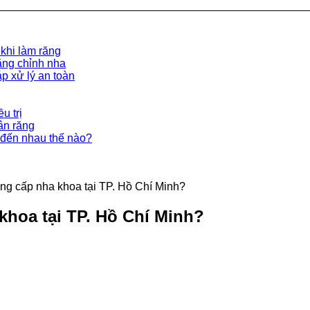
 khi làm răng
ăng chỉnh nha
p xử lý an toàn
u trị
ân răng
đến nhau thế nào?
ung cấp nha khoa tại TP. Hồ Chí Minh?
khoa tại TP. Hồ Chí Minh?