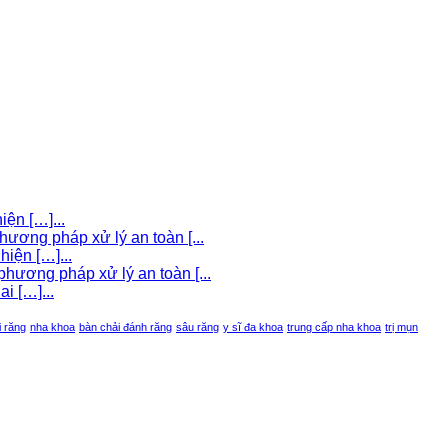
iện […]...
hương pháp xử lý an toàn [...
iện […]...
hương pháp xử lý an toàn [...
i […]...
i răng
nha khoa
bàn chải đánh răng
sâu răng
y sĩ đa khoa
trung cấp nha khoa
trị mụn