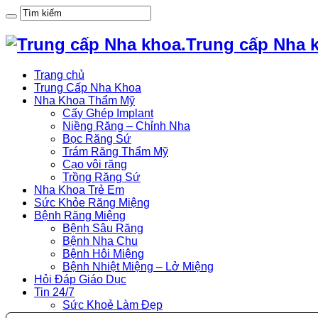
Trung cấp Nha 
Trang chủ
Trung Cấp Nha Khoa
Nha Khoa Thẩm Mỹ
Cấy Ghép Implant
Niềng Răng – Chỉnh Nha
Bọc Răng Sứ
Trám Răng Thẩm Mỹ
Cạo vôi răng
Trồng Răng Sứ
Nha Khoa Trẻ Em
Sức Khỏe Răng Miệng
Bệnh Răng Miệng
Bệnh Sâu Răng
Bệnh Nha Chu
Bệnh Hôi Miệng
Bệnh Nhiệt Miệng – Lở Miệng
Hỏi Đáp Giáo Dục
Tin 24/7
Sức Khoẻ Làm Đẹp