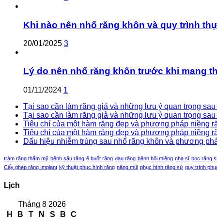
Khi nào nên nhổ răng khôn và quy trình th
20/01/2025
3
Lý do nên nhổ răng khôn trước khi mang th
01/11/2024
1
Tại sao cần làm răng giả và những lưu ý quan trọng sau k
Tại sao cần làm răng giả và những lưu ý quan trọng sau 
Tiêu chí của một hàm răng đẹp và phương pháp niềng răn
Tiêu chí của một hàm răng đẹp và phương pháp niềng răn
Dấu hiệu nhiễm trùng sau nhổ răng khôn và phương pháp 
trám răng thẩm mỹ
bệnh sâu răng
ê buốt răng
đau răng
bệnh hôi miệng
nha sĩ
bọc răng 
Cấy ghép răng Implant
kỹ thuật phục hình răng
nâng mũi
phục hình răng sứ
quy trình phụ
Lịch
Tháng 8 2026
H
B
T
N
S
B
C