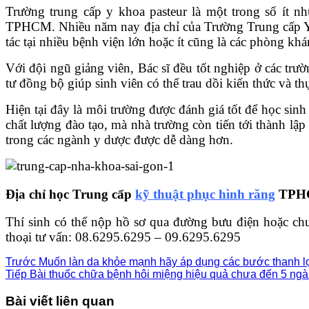
Trường trung cấp y khoa pasteur là một trong số ít 
TPHCM. Nhiều năm nay địa chỉ của Trường Trung cấp Y kh
tác tại nhiều bệnh viện lớn hoặc ít cũng là các phòng k
Với đội ngũ giảng viên, Bác sĩ đều tốt nghiệp ở các tr
tư đồng bộ giúp sinh viên có thể trau dồi kiến thức và 
Hiện tại đây là môi trường được đánh giá tốt để học si
chất lượng đào tạo, mà nhà trường còn tiến tới thành lậ
trong các ngành y dược được dễ dàng hơn.
Địa chỉ học Trung cấp
kỹ thuật phục hình răng
TPH
Thí sinh có thể nộp hồ sơ qua đường bưu điện hoặc 
thoại tư vấn: 08.6295.6295 – 09.6295.6295
Trước
Muốn làn da khỏe mạnh hãy áp dụng các bước thanh lọ
Tiếp
Bài thuốc chữa bệnh hôi miệng hiệu quả chưa đến 5 ng
Bài viết liên quan