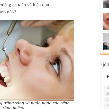
miệng an toàn và hiệu quả
hợp nào?
Lịc
3
1
1
ng trắng sáng và ngăn ngừa các bệnh
2
răng miệng