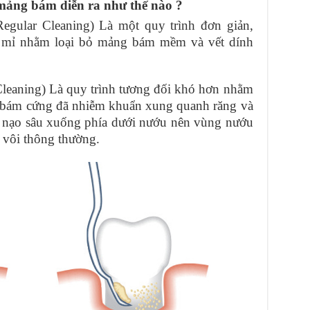
 mảng bám diễn ra như thế nào ?
egular Cleaning) Là một quy trình đơn giản,
ỉ mỉ nhằm loại bỏ mảng bám mềm và vết dính
Cleaning) Là quy trình tương đối khó hơn nhằm
g bám cứng đã nhiễm khuẩn xung quanh răng và
i nạo sâu xuống phía dưới nướu nên vùng nướu
o vôi thông thường.