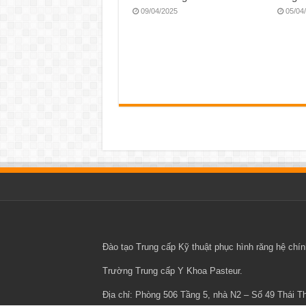
09/04/2025
05/04
Đào tạo
Trung cấp Kỹ thuật phục hình răng
hệ chính
Trường Trung cấp Y Khoa Pasteur
.
Địa chỉ: Phòng 506 Tầng 5, nhà N2 – Số 49 Thái 