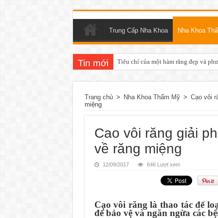
Trung Cấp Nha Khoa
Nha Khoa Th
Tin mới
Tiêu chí của một hàm răng đẹp và ph
Trang chủ
>
Nha Khoa Thẩm Mỹ
>
Cạo vôi r
miệng
Cao vôi răng giải p
về răng miệng
12/09/2017
646 Lượt xem
Cạo vôi răng là thao tác để l
để bảo vệ và ngăn ngừa các bệ