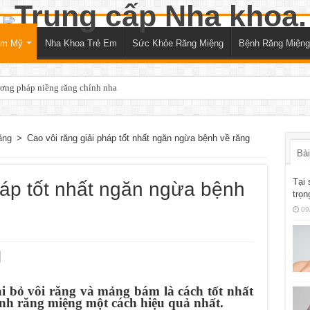
ẩm Mỹ
Nha Khoa Trẻ Em
Sức Khỏe Răng Miệng
Bệnh Răng Miệng
ương pháp niềng răng chỉnh nha
ăng
>
Cao vôi răng giải pháp tốt nhất ngăn ngừa bệnh về răng
Bài
Tại 
háp tốt nhất ngăn ngừa bệnh
trọn
09
oại bỏ vôi răng và mảng bám là cách tốt nhất
nh răng miệng một cách hiệu quả nhất.