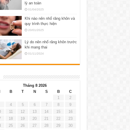
lý an toàn
01/04/2025
Khi nào nên nhổ răng khôn và
quy trình thực hiện
20/01/2025
Lý do nên nhổ răng khôn trước
khi mang thai
01/11/2024
h
Tháng 8 2026
H
B
T
N
S
B
C
1
2
4
5
6
7
8
9
0
11
12
13
14
15
16
7
18
19
20
21
22
23
4
25
26
27
28
29
30