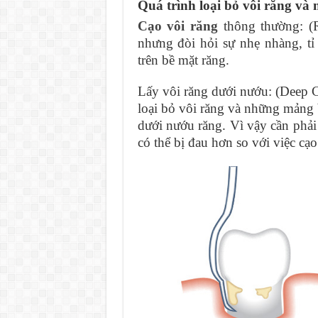
Quá trình loại bỏ vôi răng và
Cạo vôi răng
thông thường: (R
nhưng đòi hỏi sự nhẹ nhàng, t
trên bề mặt răng.
Lấy vôi răng dưới nướu: (Deep 
loại bỏ vôi răng và những mản
dưới nướu răng. Vì vậy cần phả
có thể bị đau hơn so với việc cạ