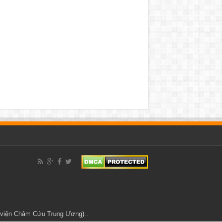
h viện Châm Cứu Trung Ương)..