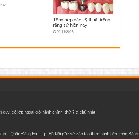
/2025
Tổng hợp các kỹ thuật trồng
răng sứ hiện nay
02/11/2023
 quy, có lớp ngoài giờ hành chính, thứ 7 & chủ nhật.
Thịnh – Quận Đống Đa – Tp. Hà Nội (Cơ sở đào tạo thực hành bên trong Bện