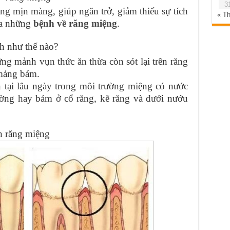
3
ng mịn màng, giúp ngăn trở, giảm thiểu sự tích
« T
ra những
bệnh về răng miệng
.
h như thế nào?
ng mảnh vụn thức ăn thừa còn sót lại trên răng
 mảng bám.
 tại lâu ngày trong môi trường miệng có nước
hường hay bám ở cổ răng, kẽ răng và dưới nướu
h răng miệng