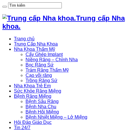
Trung cấp Nha
khoa.
Trang chủ
Trung Cấp Nha Khoa
Nha Khoa Thẩm Mỹ
Cấy Ghép Implant
Niềng Răng – Chỉnh Nha
Bọc Răng Sứ
Trám Răng Thẩm Mỹ
Cạo vôi răng
Trồng Răng Sứ
Nha Khoa Trẻ Em
Sức Khỏe Răng Miệng
Bệnh Răng Miệng
Bệnh Sâu Răng
Bệnh Nha Chu
Bệnh Hôi Miệng
Bệnh Nhiệt Miệng – Lở Miệng
Hỏi Đáp Giáo Dục
Tin 24/7