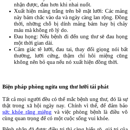
nhận được, đau hơn khi nhai nuốt.
Xuất hiện mảng trắng trên bề mặt lưỡi: Các mảng
này bám chắc vào da và ngày càng lan rộng. Đồng
thời, những chỗ bị dính mảng bám hay bị chảy
máu mà không rõ lý do.
Đau họng: Nếu bệnh đi đến ung thư sẽ đau họng
một thời gian dài.
Cảm giác tê lưỡi, đau tai, thay đổi giọng nói bất
thường, lưỡi cứng, thậm chí hôi miệng cũng
không nên bỏ qua nếu nó xuất hiện đồng thời.
Biện pháp phòng ngừa ung thư lưỡi tái phát
Tất cả mọi người đều có thể mắc bệnh ung thư, đó là sự
thật trong xã hội ngày nay. Chính vì thế, để đảm bảo
sức khỏe răng miệng
và việc phòng bệnh là điều vô
cùng quan trọng để có một cuộc sống vui khỏe.
Bệnh nhân đã được điều trị thì càng hiểu rõ giá trị của