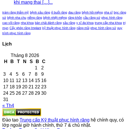
khi mang thai […]...
trám răng thẩm mỹ
bệnh sâu răng
ê buốt răng
đau răng
bệnh hôi miệng
nha sĩ
bọc răng
sứ
bệnh nha chu
niềng răng
bệnh nhiệt miệng
răng khôn
cầu răng sứ
phục hình răng
cao vôi răng
nha khoa
bàn chải đánh răng
sâu răng
y sĩ đa khoa
trung cấp nha khoa
trị
mụn
Cấy ghép răng Implant
kỹ thuật phục hình răng
nâng mũi
phục hình răng sứ
quy
trình phục hình răng
Lịch
Tháng 8 2026
H
B
T
N
S
B
C
1
2
3
4
5
6
7
8
9
10
11
12
13
14
15
16
17
18
19
20
21
22
23
24
25
26
27
28
29
30
31
« Th4
Đào tạo
Trung cấp Kỹ thuật phục hình răng
hệ chính quy, có
lớp ngoài giờ hành chính, thứ 7 & chủ nhật.