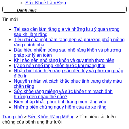
Sức Khoẻ Làm Đẹp
Danh mục
Tin mới
Tại sao cần làm răng giả và những lưu ý quan trọng
sau khi làm răng
Tiêu chí của một hàm răng đẹp và phương pháp niềng
răng chỉnh nha
Dấu hiệu nhiễm trùng sau nhổ răng khôn và phương
pháp xử lý an toàn
Khi nào nên nhổ răng khôn và quy trình thực hiện
Lý do nên nhổ răng khôn trước khi mang thai
Nhận biết dấu hiệu răng sâu đến tủy và phương pháp
điều trị
Nguyên nhân và cách khắc phục tình trạng chảy máu
chân răng
Sức khỏe răng miệng và sức khỏe tim mạch ảnh
hưởng đến nhau thế nào?
Biện pháp khắc phục tình trạng men răng yếu
Những biến chứng nguy hiểm của áp xe răng
Trang chủ
>
Sức Khỏe Răng Miệng
>
Tìm hiểu các triệu
chứng của bệnh ung thư lưỡi