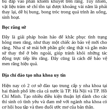
bù đắp vào phần khiếm khuyết trên răng. Tuy nhiên,
vật liệu trám sẽ chỉ tồn tại được khoảng vài năm là phải
thay lại, dễ bị bung, bong tróc trong quá trình ăn uống,
sinh hoạt.
Bọc răng sứ
Đây là giải pháp hoàn hảo để khắc phục tình trạng
hỏng men răng, như thay một chiếc áo bảo vệ mới cho
răng. Nha sĩ sẽ mài bớt phần gốc răng thật và gắn mão
sứ thay thế ở bên ngoài, giúp tránh khỏi những tác
động trực tiếp lên răng. Đây cũng là cách để bảo vệ
men răng hiệu quả.
Địa chỉ đào tạo nha khoa uy tín
Hiện nay có 2 cơ sở đào tạo trung cấp y nha khoa tại
hai thành phố lớn của cả nước là TP. Hà Nội và TP. Hồ
Chí Minh. Tạo nhiều điều kiện thuận lợi dành cho các
thí sinh có tình yêu và đam mê với ngành nha khoa có
cơ hội họa tập và theo đuổi ước mơ của bản thân.