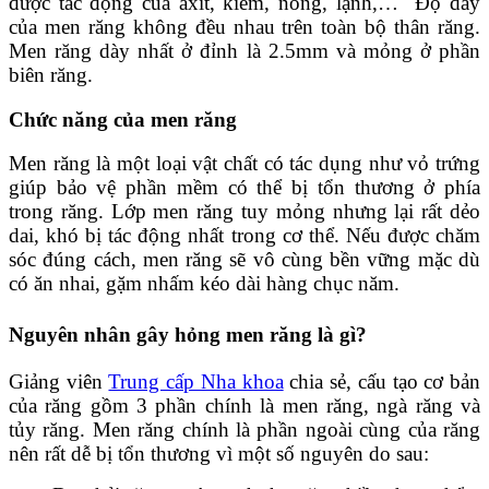
được tác động của axit, kiềm, nóng, lạnh,… Độ dày
của men răng không đều nhau trên toàn bộ thân răng.
Men răng dày nhất ở đỉnh là 2.5mm và mỏng ở phần
biên răng.
Chức năng của men răng
Men răng là một loại vật chất có tác dụng như vỏ trứng
giúp bảo vệ phần mềm có thể bị tổn thương ở phía
trong răng. Lớp men răng tuy mỏng nhưng lại rất dẻo
dai, khó bị tác động nhất trong cơ thể. Nếu được chăm
sóc đúng cách, men răng sẽ vô cùng bền vững mặc dù
có ăn nhai, gặm nhấm kéo dài hàng chục năm.
Nguyên nhân gây hỏng men răng là gì?
Giảng viên
Trung cấp Nha khoa
chia sẻ, cấu tạo cơ bản
của răng gồm 3 phần chính là men răng, ngà răng và
tủy răng. Men răng chính là phần ngoài cùng của răng
nên rất dễ bị tổn thương vì một số nguyên do sau: