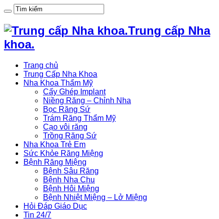
Trung cấp Nha
khoa.
Trang chủ
Trung Cấp Nha Khoa
Nha Khoa Thẩm Mỹ
Cấy Ghép Implant
Niềng Răng – Chỉnh Nha
Bọc Răng Sứ
Trám Răng Thẩm Mỹ
Cạo vôi răng
Trồng Răng Sứ
Nha Khoa Trẻ Em
Sức Khỏe Răng Miệng
Bệnh Răng Miệng
Bệnh Sâu Răng
Bệnh Nha Chu
Bệnh Hôi Miệng
Bệnh Nhiệt Miệng – Lở Miệng
Hỏi Đáp Giáo Dục
Tin 24/7