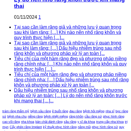
thai
01/11/2024
1
Tại sao cần làm răng giả và những lưu ý quan trọng
sau khi làm răng: […] Khi nào nên nhổ răng khôn và
quy trình thực hiện […]...
Tại sao cần làm răng giả và những lưu ý quan trọng
sau khi làm răng: […] Dấu hiệu nhiễm trùng sau nhổ
răng khôn và phương pháp xử lý an toàn [...
Tiêu chí của một hàm răng đẹp và phương pháp niềng
răng chỉnh nha: […] Khi nào nên nhổ răng khôn và quy
trình thực hiện […]...
Tiêu chí của một hàm răng đẹp và phương pháp niềng
răng chỉnh nha: […] Dấu hiệu nhiễm trùng sau nhổ răng
khôn và phương pháp xử lý an toàn [...
Dấu hiệu nhiễm trùng sau nhổ răng khôn và phương
pháp xử lý an toàn: […] Lý do nên nhổ răng khôn trước
khi mang thai […]...
trám răng thẩm mỹ
bệnh sâu răng
ê buốt răng
đau răng
bệnh hôi miệng
nha sĩ
bọc răng
sứ
bệnh nha chu
niềng răng
bệnh nhiệt miệng
răng khôn
cầu răng sứ
phục hình răng
cao vôi răng
nha khoa
bàn chải đánh răng
sâu răng
y sĩ đa khoa
trung cấp nha khoa
trị
mụn
Cấy ghép răng Implant
kỹ thuật phục hình răng
nâng mũi
phục hình răng sứ
quy