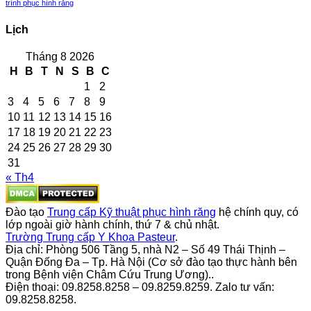
trình phục hình răng
Lịch
Tháng 8 2026
H
B
T
N
S
B
C
1
2
3
4
5
6
7
8
9
10
11
12
13
14
15
16
17
18
19
20
21
22
23
24
25
26
27
28
29
30
31
« Th4
Đào tạo
Trung cấp Kỹ thuật phục hình răng
hệ chính quy, có
lớp ngoài giờ hành chính, thứ 7 & chủ nhật.
Trường Trung cấp Y Khoa Pasteur
.
Địa chỉ: Phòng 506 Tầng 5, nhà N2 – Số 49 Thái Thịnh –
Quận Đống Đa – Tp. Hà Nội (Cơ sở đào tạo thực hành bên
trong Bệnh viện Châm Cứu Trung Ương)..
Điện thoại: 09.8258.8258 – 09.8259.8259. Zalo tư vấn:
09.8258.8258.