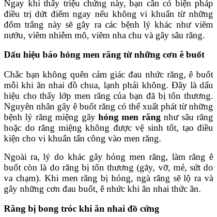
Ngay khi thấy triệu chứng này, bạn cần có biện pháp
điều trị dứt điểm ngay nếu không vi khuẩn từ những
đốm trắng này sẽ gây ra các bệnh lý khác như viêm
nướu, viêm nhiễm mô, viêm nha chu và gây sâu răng.
Dấu hiệu báo hỏng men răng từ những cơn ê buốt
Chắc bạn không quên cảm giác đau nhức răng, ê buốt
mỗi khi ăn nhai đồ chua, lạnh phải không. Đây là dấu
hiệu cho thấy lớp men răng của bạn đã bị tổn thương.
Nguyên nhân gây ê buốt răng có thể xuất phát từ những
bệnh lý răng miệng gây
hỏng men răng
như sâu răng
hoặc do răng miệng không được vệ sinh tốt, tạo điều
kiện cho vi khuẩn tấn công vào men răng.
Ngoài ra, lý do khác gây hỏng men răng, làm răng ê
buốt còn là do răng bị tổn thương (gãy, vỡ, mẻ, sứt do
va chạm). Khi men răng bị hỏng, ngà răng sẽ lộ ra và
gây những cơn đau buốt, ê nhức khi ăn nhai thức ăn.
Răng bị bong tróc khi ăn nhai đồ cứng