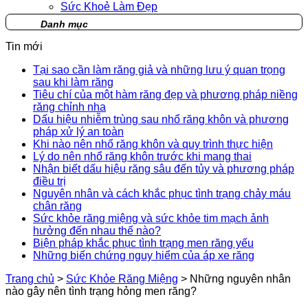
Sức Khoẻ Làm Đẹp
Danh mục
Tin mới
Tại sao cần làm răng giả và những lưu ý quan trọng
sau khi làm răng
Tiêu chí của một hàm răng đẹp và phương pháp niềng
răng chỉnh nha
Dấu hiệu nhiễm trùng sau nhổ răng khôn và phương
pháp xử lý an toàn
Khi nào nên nhổ răng khôn và quy trình thực hiện
Lý do nên nhổ răng khôn trước khi mang thai
Nhận biết dấu hiệu răng sâu đến tủy và phương pháp
điều trị
Nguyên nhân và cách khắc phục tình trạng chảy máu
chân răng
Sức khỏe răng miệng và sức khỏe tim mạch ảnh
hưởng đến nhau thế nào?
Biện pháp khắc phục tình trạng men răng yếu
Những biến chứng nguy hiểm của áp xe răng
Trang chủ
>
Sức Khỏe Răng Miệng
>
Những nguyên nhân
nào gây nên tình trạng hỏng men răng?