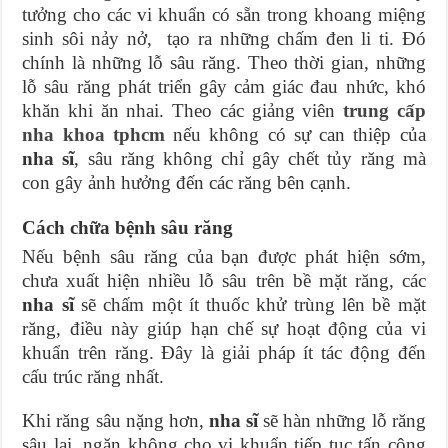
tưởng cho các vi khuẩn có sẵn trong khoang miệng
sinh sôi nảy nở, tạo ra những chấm đen li ti. Đó
chính là những lỗ sâu răng. Theo thời gian, những
lỗ sâu răng phát triển gây cảm giác đau nhức, khó
khăn khi ăn nhai. Theo các giảng viên
trung cấp
nha khoa tphcm
n
ếu không có sự can thiệp của
nha sĩ
, sâu răng không chỉ gây chết tủy răng mà
con gây ảnh hưởng đến các răng bên cạnh.
Cách chữa bệnh sâu răng
Nếu bệnh sâu răng của bạn được phát hiện sớm,
chưa xuất hiện nhiều lỗ sâu trên bề mặt răng, các
nha sĩ
sẽ chấm một ít thuốc khử trùng lên bề mặt
răng, điều này giúp hạn chế sự hoạt động của vi
khuẩn trên răng. Đây là giải pháp ít tác động đến
cấu trúc răng nhất.
Khi răng sâu nặng hơn,
nha sĩ
sẽ hàn những lỗ răng
sâu lại, ngăn không cho vi khuẩn tiếp tục tấn công