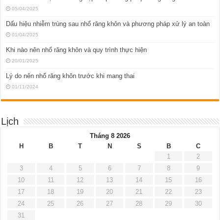
05/04/2025
Dấu hiệu nhiễm trùng sau nhổ răng khôn và phương pháp xử lý an toàn
01/04/2025
Khi nào nên nhổ răng khôn và quy trình thực hiện
20/01/2025
Lý do nên nhổ răng khôn trước khi mang thai
01/11/2024
Lịch
Tháng 8 2026
H
B
T
N
S
B
C
1
2
3
4
5
6
7
8
9
10
11
12
13
14
15
16
17
18
19
20
21
22
23
24
25
26
27
28
29
30
31