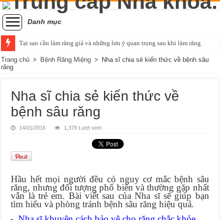
Danh mục
Tại sao cần làm răng giả và những lưu ý quan trọng sau khi làm răng
Trang chủ
>
Bệnh Răng Miệng
>
Nha sĩ chia sẻ kiến thức về bệnh sâu
răng
Nha sĩ chia sẻ kiến thức về
bệnh sâu răng
14/01/2016
1,378 Lượt xem
Hầu hết mọi người đều có nguy cơ mắc bệnh sâu
răng, nhưng đối tượng phổ biến và thường gặp nhất
vẫn là trẻ em. Bài viết sau của Nha sĩ sẽ giúp bạn
tìm hiểu và phòng tránh bệnh sâu răng hiệu quả.
Nha sĩ khuyên cách bảo vệ cho răng chắc khỏe