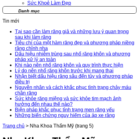
Sức Khoẻ Làm Đẹp
Danh mục
Tin mới
Tại sao cần làm răng giả và những lưu ý quan trọng
sau khi làm răng
Tiêu chí của một hàm răng đẹp và phương pháp niềng
răng chỉnh nha
Dấu hiệu nhiễm trùng sau nhổ răng khôn và phương
pháp xử lý an toàn
Khi nào nên nhổ răng khôn và quy trình thực hiện
Lý do nên nhổ răng khôn trước khi mang thai
Nhận biết dấu hiệu răng sâu đến tủy và phương pháp
điều trị
Nguyên nhân và cách khắc phục tình trạng chảy máu
chân răng
Sức khỏe răng miệng và sức khỏe tim mạch ảnh
hưởng đến nhau thế nào?
Biện pháp khắc phục tình trạng men răng yếu
Những biến chứng nguy hiểm của áp xe răng
Trang chủ
>
Nha Khoa Thẩm Mỹ
(trang 5)