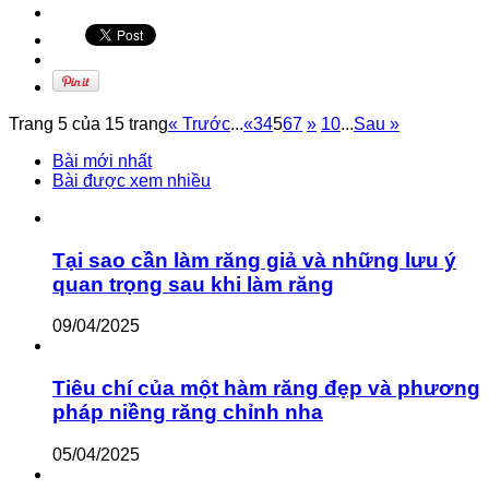
Trang 5 của 15 trang
« Trước
...
«
3
4
5
6
7
»
10
...
Sau »
Bài mới nhất
Bài được xem nhiều
Tại sao cần làm răng giả và những lưu ý
quan trọng sau khi làm răng
09/04/2025
Tiêu chí của một hàm răng đẹp và phương
pháp niềng răng chỉnh nha
05/04/2025