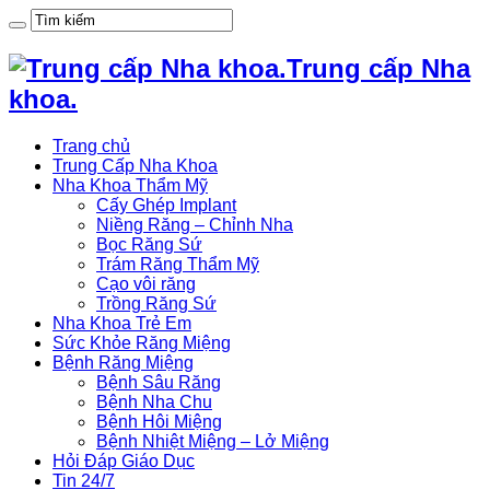
Trung cấp Nha
khoa.
Trang chủ
Trung Cấp Nha Khoa
Nha Khoa Thẩm Mỹ
Cấy Ghép Implant
Niềng Răng – Chỉnh Nha
Bọc Răng Sứ
Trám Răng Thẩm Mỹ
Cạo vôi răng
Trồng Răng Sứ
Nha Khoa Trẻ Em
Sức Khỏe Răng Miệng
Bệnh Răng Miệng
Bệnh Sâu Răng
Bệnh Nha Chu
Bệnh Hôi Miệng
Bệnh Nhiệt Miệng – Lở Miệng
Hỏi Đáp Giáo Dục
Tin 24/7