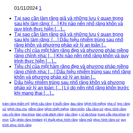
01/11/2024
1
Tại sao cần làm răng giả và những lưu ý quan trọng
sau khi làm răng: […] Khi nào nên nhổ răng khôn và
quy trình thực hiện […]...
Tại sao cần làm răng giả và những lưu ý quan trọng
sau khi làm răng: […] Dấu hiệu nhiễm trùng sau nhổ
răng khôn và phương pháp xử lý an toàn [...
Tiêu chí của một hàm răng đẹp và phương pháp niềng
răng chỉnh nha: […] Khi nào nên nhổ răng khôn và quy
trình thực hiện […]...
Tiêu chí của một hàm răng đẹp và phương pháp niềng
răng chỉnh nha: […] Dấu hiệu nhiễm trùng sau nhổ răng
khôn và phương pháp xử lý an toàn [...
Dấu hiệu nhiễm trùng sau nhổ răng khôn và phương
pháp xử lý an toàn: […] Lý do nên nhổ răng khôn trước
khi mang thai […]...
trám răng thẩm mỹ
bệnh sâu răng
ê buốt răng
đau răng
bệnh hôi miệng
nha sĩ
bọc răng
sứ
bệnh nha chu
niềng răng
bệnh nhiệt miệng
răng khôn
cầu răng sứ
phục hình răng
cao vôi răng
nha khoa
bàn chải đánh răng
sâu răng
y sĩ đa khoa
trung cấp nha khoa
trị
mụn
Cấy ghép răng Implant
kỹ thuật phục hình răng
nâng mũi
phục hình răng sứ
quy
trình phục hình răng