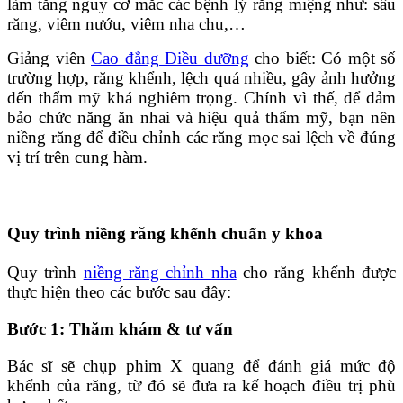
làm tăng nguy cơ mắc các bệnh lý răng miệng như: sâu
răng, viêm nướu, viêm nha chu,…
Giảng viên
Cao đẳng Điều dưỡng
cho biết: Có một số
trường hợp, răng khểnh, lệch quá nhiều, gây ảnh hưởng
đến thẩm mỹ khá nghiêm trọng. Chính vì thế, để đảm
bảo chức năng ăn nhai và hiệu quả thẩm mỹ, bạn nên
niềng răng để điều chỉnh các răng mọc sai lệch về đúng
vị trí trên cung hàm.
Quy trình niềng răng khểnh chuẩn y khoa
Quy trình
niềng răng chỉnh nha
cho răng khểnh được
thực hiện theo các bước sau đây:
Bước 1: Thăm khám & tư vấn
Bác sĩ sẽ chụp phim X quang để đánh giá mức độ
khểnh của răng, từ đó sẽ đưa ra kế hoạch điều trị phù