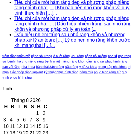
Tiêu chí của một hàm răng đẹp và phương pháp niềng
răng chỉnh nha: […] Khi nào nên nhổ răng khôn và quy
trình thực hiện […]...
Tiêu chí của một hàm răng đẹp và phương pháp niềng
răng chỉnh nha: […] Dấu hiệu nhiễm trùng sau nhổ răng
khôn và phương pháp xử lý an toàn [...
Dấu hiệu nhiễm trùng sau nhổ răng khôn và phương
pháp xử lý an toàn: […] Lý do nên nhổ răng khôn trước
khi mang thai […]...
trám răng thẩm mỹ
bệnh sâu răng
ê buốt răng
đau răng
bệnh hôi miệng
nha sĩ
bọc răng
sứ
bệnh nha chu
niềng răng
bệnh nhiệt miệng
răng khôn
cầu răng sứ
phục hình răng
cao vôi răng
nha khoa
bàn chải đánh răng
sâu răng
y sĩ đa khoa
trung cấp nha khoa
trị
mụn
Cấy ghép răng Implant
kỹ thuật phục hình răng
nâng mũi
phục hình răng sứ
quy
trình phục hình răng
Lịch
Tháng 8 2026
H
B
T
N
S
B
C
1
2
3
4
5
6
7
8
9
10
11
12
13
14
15
16
17
18
19
20
21
22
23