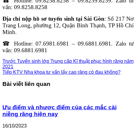
☎ Hotline: 09.8258.8258 – 09.8259.8259. Zalo tư
vấn: 09.8258.8258
Địa chỉ nộp hồ sơ tuyển sinh tại Sài Gòn
: Số 217 Nơ
Trang Long, phường 12, Quận Bình Thạnh, TP Hồ Chí
Minh.
☎ Hotline: 07.6981.6981 – 09.6881.6981. Zalo tư
vấn: 09.6881.6981
Trước
Tuyển sinh lớp Trung cấp Kĩ thuật phục hình răng năm
2021
Tiếp
KTV Nha khoa tư vấn lấy cao răng có đau không?
Bài viết liên quan
Ưu điểm và nhược điểm của các mắc cài
niềng răng hiện nay
16/10/2023