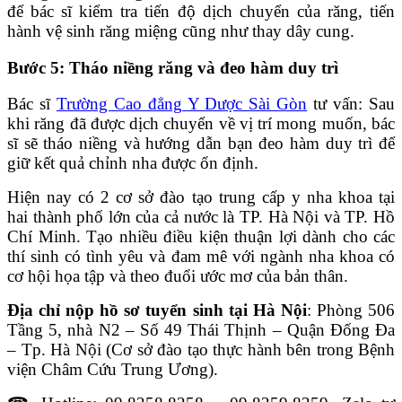
để bác sĩ kiểm tra tiến độ dịch chuyển của răng, tiến
hành vệ sinh răng miệng cũng như thay dây cung.
Bước 5: Tháo niềng răng và đeo hàm duy trì
Bác sĩ
Trường Cao đẳng Y Dược Sài Gòn
tư vấn: Sau
khi răng đã được dịch chuyển về vị trí mong muốn, bác
sĩ sẽ tháo niềng và hướng dẫn bạn đeo hàm duy trì để
giữ kết quả chỉnh nha được ổn định.
Hiện nay có 2 cơ sở đào tạo trung cấp y nha khoa tại
hai thành phố lớn của cả nước là TP. Hà Nội và TP. Hồ
Chí Minh. Tạo nhiều điều kiện thuận lợi dành cho các
thí sinh có tình yêu và đam mê với ngành nha khoa có
cơ hội họa tập và theo đuổi ước mơ của bản thân.
Địa chỉ nộp hồ sơ tuyển sinh tại Hà Nội
: Phòng 506
Tầng 5, nhà N2 – Số 49 Thái Thịnh – Quận Đống Đa
– Tp. Hà Nội (Cơ sở đào tạo thực hành bên trong Bệnh
viện Châm Cứu Trung Ương).