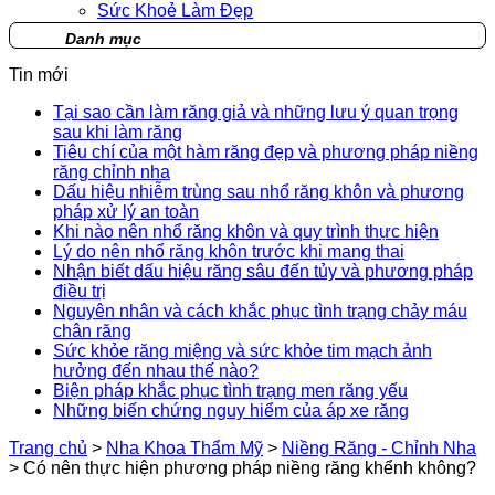
Sức Khoẻ Làm Đẹp
Danh mục
Tin mới
Tại sao cần làm răng giả và những lưu ý quan trọng
sau khi làm răng
Tiêu chí của một hàm răng đẹp và phương pháp niềng
răng chỉnh nha
Dấu hiệu nhiễm trùng sau nhổ răng khôn và phương
pháp xử lý an toàn
Khi nào nên nhổ răng khôn và quy trình thực hiện
Lý do nên nhổ răng khôn trước khi mang thai
Nhận biết dấu hiệu răng sâu đến tủy và phương pháp
điều trị
Nguyên nhân và cách khắc phục tình trạng chảy máu
chân răng
Sức khỏe răng miệng và sức khỏe tim mạch ảnh
hưởng đến nhau thế nào?
Biện pháp khắc phục tình trạng men răng yếu
Những biến chứng nguy hiểm của áp xe răng
Trang chủ
>
Nha Khoa Thẩm Mỹ
>
Niềng Răng - Chỉnh Nha
>
Có nên thực hiện phương pháp niềng răng khểnh không?