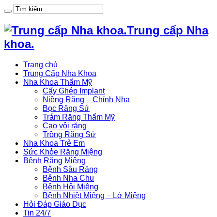
Trung cấp Nha
khoa.
Trang chủ
Trung Cấp Nha Khoa
Nha Khoa Thẩm Mỹ
Cấy Ghép Implant
Niềng Răng – Chỉnh Nha
Bọc Răng Sứ
Trám Răng Thẩm Mỹ
Cạo vôi răng
Trồng Răng Sứ
Nha Khoa Trẻ Em
Sức Khỏe Răng Miệng
Bệnh Răng Miệng
Bệnh Sâu Răng
Bệnh Nha Chu
Bệnh Hôi Miệng
Bệnh Nhiệt Miệng – Lở Miệng
Hỏi Đáp Giáo Dục
Tin 24/7